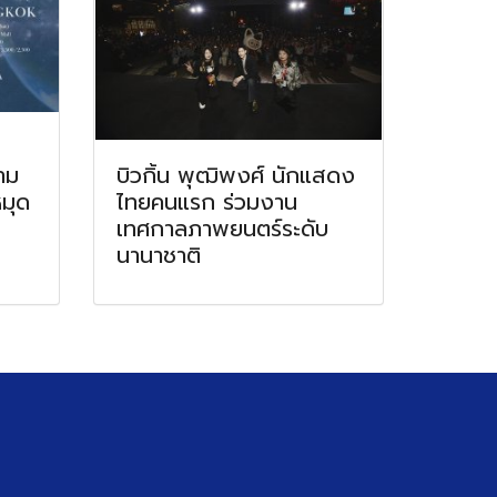
าม
บิวกิ้น พุฒิพงศ์ นักแสดง
หมุด
ไทยคนแรก ร่วมงาน
เทศกาลภาพยนตร์ระดับ
นานาชาติ