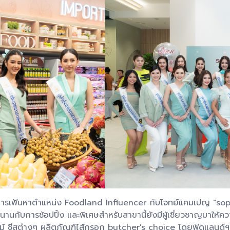
รรมการเฟ้นหาตำแหน่ง Foodland Influencer กับโจทย์แคมเปญ "
านกับการช้อปปิ้ง และพิเศษสำหรับสาขานี้ยังมีผู้เชี่ยวชาญมาให้ความ
ม้ ชีสต่างๆ ผลิตภัณฑ์ไส้กรอก butcher's choice โดยฟู้ดแลนด์ฯ