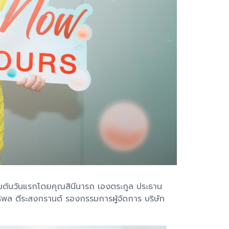
มต้
นวันแรกโดยคุณสินีนารถ เองตระกูล ประธาน
ิพล ตีระสงกรานต์ รองกรรมการผู้จัดการ บริษัท