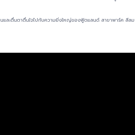
ละตื่นตาตื่นใจไปกับความยิ่งใหญ่ของฟู้ดแลนด์ สาขาพาร์ค สีลม