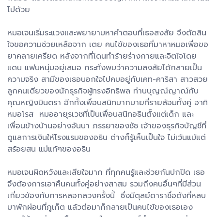
ไปด้วย
หมอเจนเริ่มระแวงและพยายามหาคำตอบที่เธอสงสัย จึงตัดสิน
ใจขอความช่วยเหลือจาก เตย คนไข้ของเธอที่มาหาหมอเพื่อขอ
ยาคลายเครียด หลังจากที่โดนทำร้ายร่างกายและจิตใจโดย
แดน แฟนหนุ่มอยู่เสมอ กระทั่งพบว่าความสงสัยได้กลายเป็น
ความจริง สามีของเธอนอกใจไปคบอยู่กับเคท-คาริสา สาวสวย
ลูกคนเดียวของนักธุรกิจผู้ทรงอิทธิพล ท่านบุญณ์ญาณ์กับ
คุณหญิงมินตรา อีกทั้งเพื่อนสนิทมากมายที่รายล้อมทั้งคู่ อาทิ
หมอโรส หมออายุรเวชที่เป็นเพื่อนสนิทอธินตั้งแต่เด็ก และ
เพื่อนข้างบ้านอย่างอันนา ภรรยาของชัช เจ้าของธุรกิจบัญชีที่
ดูแลการเงินให้โรงแรมของอธิน ต่างก็รู้เห็นเป็นใจ ไม่เว้นแม้แต่
สร้อยสน แม่แท้ๆของอธิน
หมอเจนผิดหวังและเสียใจมาก ที่ทุกคนรู้และช่วยกันปกปิด เธอ
จึงต้องการเอาคืนคนทั้งคู่อย่างสาสม รวมถึงคนอื่นๆที่มีส่วน
เกี่ยวข้องกับการหลอกลวงครั้งนี้ ซึ่งมีตุลย์ดาราชื่อดังที่หลบ
มาพักผ่อนที่ภูเก็ต แล้วต่อมาก็กลายเป็นคนไข้ของเธอเอง