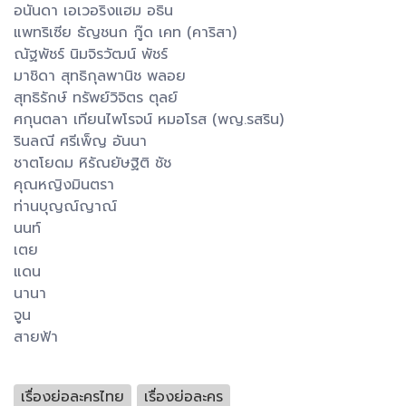
อนันดา เอเวอริงแฮม อธิน
แพทริเซีย ธัญชนก กู๊ด เคท (คาริสา)
ณัฐพัชร์ นิมจิรวัฒน์ พัชร์
มาชิดา สุทธิกุลพานิช พลอย
สุทธิรักษ์ ทรัพย์วิจิตร ตุลย์
ศกุนตลา เทียนไพโรจน์ หมอโรส (พญ.รสริน)
รินลณี ศรีเพ็ญ อันนา
ชาตโยดม หิรัณยัษฐิติ ชัช
คุณหญิงมินตรา
ท่านบุญณ์ญาณ์
นนท์
เตย
แดน
นานา
จูน
สายฟ้า
เรื่องย่อละครไทย
เรื่องย่อละคร