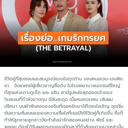
ชีวิตคู่ที่สุขสงบและสมบูรณ์แบบในทุกด้าน ของหมอเจน-เจนพิช
ชา จิตแพทย์ผู้เชี่ยวชาญชื่อดัง ในโรงพยาบาลเอกชนที่ใหญ่
ที่สุดแห่งเกาะภูเก็ต และ อธิน สามีรูปหล่อสุดฮอตเจ้าของ
โรงแรมที่กำลังขาดทุน มีอันสะดุด เมื่อหมอเจนพบ เส้นผม
ปริศนา บนผ้าพันคอของอธินที่เธอหยิบมาใช้โดยบังเอิญ จุดเริ่ม
ต้นความสั่นคลอนของความเชื่อใจที่เธอมีให้ชีวิตคู่ก็เกิดขึ้น ซึ่งก็
ทำให้ลูกชายลูกสาววัยกำลังน่ารักสองคนอย่าง พัชร์ และ
พลอย ต้องได้รับผลกระทบของปัญหาที่กำลังจะตามมาเหล่านั้น