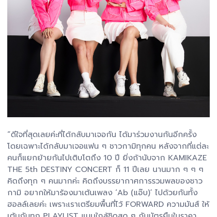
“ดีใจที่สุดเลยค่ะที่ได้กลับมาเจอกัน ได้มาร่วมงานกันอีกครั้ง
โดยเฉพาะได้กลับมาเจอแฟน ๆ ชาวกามิทุกคน หลังจากที่แต่ละ
คนก็แยกย้ายกันไปเติบโตถึง 10 ปี ยิ่งถ้านับจาก KAMIKAZE
THE 5th DESTINY CONCERT ก็ 11 ปีเลย นานมาก ๆ ๆ ๆ
คิดถึงทุก ๆ คนมากค่ะ คิดถึงบรรยากาศการรวมพลของชาว
กามิ อยากให้มาร้องมาเต้นเพลง ‘Ab (แอ๊บ)’ ไปด้วยกันทั้ง
ฮอลล์เลยค่ะ เพราะเราเตรียมพื้นที่ไว้ FORWARD ความมันส์ ให้
เต้นกันทุก PLAYLIST แบบใกล้ชิดสุด ๆ กับบัตรยืนในราคา