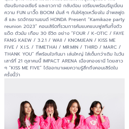
ต้อนรับกองเชียร์ และชาวกามิ กลับด้อม เตรียมพร้อมรียูเนี่ยน
ความ FUN มาวี๊ด BOOM มันส์ ๆ กันให้สุดเหวี่ยงใน อำพลฟูด
ส์ และ รถจักรยานยนต์ HONDA Present “Kamikaze party
reunion 2023” คอนเสิร์ตที่รวมการคัมแบคแบบฟูลทีมทั้งตัว
แด๊ด ตัวมัม เกือบ 30 ชีวิต อย่าง “FOUR / K-OTIC / FAYE
FANG KAEW / 3.2.1 / WAII / KNOMJEAN / KISS ME
FIVE / X.I.S. / TIMETHAI / MR.MIN / THIRD / MARC /
THANK YOU” ที่พร้อมใจกันมา เล่นใหญ่ ใส่เต็มกว่าเดิม ในวัน
เสาร์ที่ 21 ตุลาคมนี้ IMPACT ARENA เมืองทองธานี โดยสาว
ๆ “KISS ME FIVE” ได้ออกมาเผยความรู้สึกถึงคอนเสิร์ตใน
ครั้งนี้ว่า