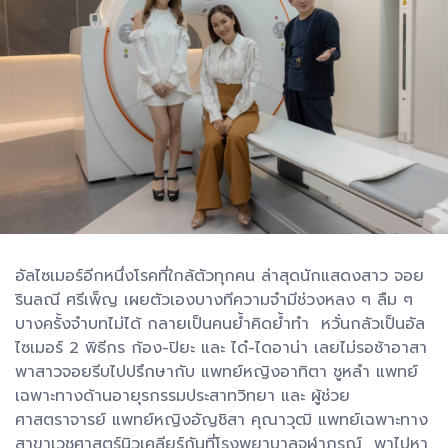
อัลไซเมอร์อีกหนึ่งโรคที่ใกล้ตัวทุกคน ล่าสุดนักแสดงสาว จอย
รินลณี ศรีเพ็ญ เผยตัวเองบางทีความจำมีช่วงหลง ๆ ลืม ๆ
บางครั้งจำบทไม่ได้ กลายเป็นคนย้ำคิดย้ำทำ หวั่นกลัวเป็นอัล
ไซเมอร์ 2 พิธีกร ก้อง-ปิยะ และ ได๋-ไดอาน่า เลยไม่รอช้าอาสา
พาสาวจอยรีบไปปรึกษากับ แพทย์หญิงอาทิตา ชูหลำ แพทย์
เฉพาะทางด้านอายุรกรรมประสาทวิทยา และ ผู้ช่วย
ศาสตราจารย์ แพทย์หญิงอัญชิสา คุณาวุฒิ แพทย์เฉพาะทาง
สาขาเวชศาสตร์นิวเคลียร์กันที่โรงพยาบาลจุฬาภรณ์ พาไปหา