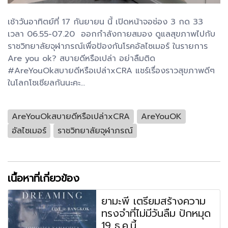
เช้าวันอาทิตย์ที่ 17 กันยายน นี้ เปิดหน้าจอช่อง 3 กด 33
เวลา 06.55-07.20 ออกกำลังกายสมอง ดูแลสุขภาพไปกับ
ราชวิทยาลัยจุฬาภรณ์เพื่อป้องกันโรคอัลไซเมอร์ ในรายการ
Are you ok? สบายดีหรือเปล่า อย่าลืมติด
#AreYouOkสบายดีหรือเปล่าxCRA แชร์เรื่องราวสุขภาพดีๆ
ในโลกโซเชียลกันนะคะ...
AreYouOkสบายดีหรือเปล่าxCRA
AreYouOK
อัลไซเมอร์
ราชวิทยาลัยจุฬาภรณ์
เนื้อหาที่เกี่ยวข้อง
ยามะพี เตรียมสร้างความ
ทรงจำที่ไม่มีวันลืม ปักหมุด
19 ธ.ค.นี้