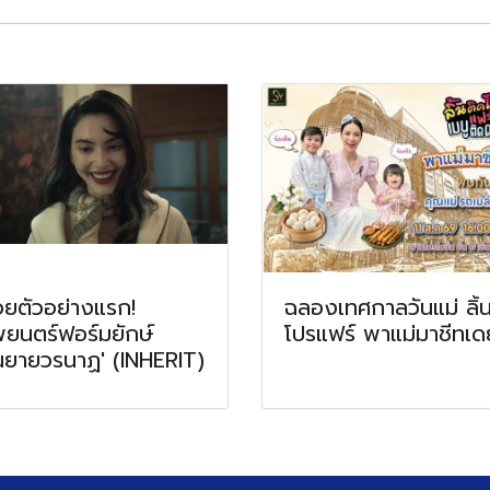
อยตัวอย่างแรก!
ฉลองเทศกาลวันแม่ ลิ้
ยนตร์ฟอร์มยักษ์
โปรแฟร์ พาแม่มาชีทเดย
ณยายวรนาฏ' (INHERIT)