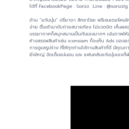
ได้ที่ FacebookPage : Sorizz Line : @sorizzI
ด้าน “แก้มบุ๋ม” ปรียาดา สิทธาไชย พรีเซนเตอร์คนใ
ง่าย ตื่นเช้ามาขับถ่ายสบายท้อง ไม่บวดบิด เห็นผ
บรรยากาศก็สนุกสนานเป็นกันเองมากๆ เน้นภาพให้ออก
ห้างสรรพสินค้าเช่น iconsiam ก็จะเห็น Ads ของแก้
การดูแลรูปร่าง ที่ให้ทุกท่านได้ทานสินค้าที่ดี ม
ยิ่งใหญ่ จัดเต็มแน่นอน และ แฟนคลับแก้มบุ๋มเองก