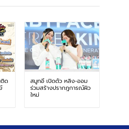
นติด
สมูทอี เปิดตัว หลิง-ออม
์
ร่วมสร้างปรากฎการณ์ผิว
ใหม่