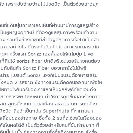
นใจ เพราะขับถ่ายง่ายไม่ปวดบิด เป็นตัวช่วยสาวยุค
ที่แก้มบุ๋มถ้าเราเลยเห็นที่ผ่านมามีการดูแลรูปร่าง
เป็นผู้หญิงยุคใหม่ ที่ต้องดูแลสุขภาพพร้อมทำงาน
ง รวมถึงช่วงเวลาที่สำคัญที่สุดการที่จะได้เป็นเจ้า
ลักษณะอย่างไร ที่ตรงกับสินค้า โดยคาแรคเตอร์แก้ม
ดๆ ครั้งแรก Sorizz เองก็ลองให้แก้มบุ๋ม Live
๋มก็กินใช้ sorizz fiber ปกติพรีเซนเตอร์บางคนต้อง
บกับสินค้า Sorizz Fiber ของเรายังไม่มีพรี
หน่าย แบรนด์ Sorizz เองก็เป็นแบรนด์อาหารเสริม
ทั้งหมด 2 รสชาติ ซึ่งทางแบรนด์คิดค้นออกมาเพื่อให้
้ทานไฟเบอร์ของเราแล้วเห็นผลลัพธ์ที่ชัดเจนถึง
ยชะล้างสารพิษ โลหะหนัก ทำให้การดูดซึมของร่างกาย
ือด สูตรนี้หากทานต่อเนื่อง จะช่วยลดการตกค้าง
ชนิด ถือว่าเป็นกลุ่ม Superfriuts ที่หาทานยา
สื่อมของร่างกาย ซึ่งทั้ง 2 รสก็จะช่วยในเรื่องของ
็นผลได้ดี เป็นตัวช่วยสำหรับคนที่ขับถ่ายยาก ที่
้เน้นย้ำ ช่องทางการสั่งซื้อก็ง่ายมากๆ สั่งซื้อ