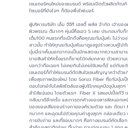
เซนเตอร์คนใหม่ของแบรนด์ พร้อมเปิดตัวผลิตภัณฑ์ So
ไซเบอร์ที่ยังไงๆ ก็ต้องพึ่งไฟเบอร์
ผู้บริหารบริษัท เอ็ม จีจีที เฮลตี้ พลัส จำกัด เจ้า
ผิวพรรณ ดีมากๆ หุ่นนี่คือเอว S เลย ประกอบกับก็ก
เต็ม100 คนแรกที่จะนึกถึงคือคุณแก้มบุ๋มค่ะ ไม่ว่าจะ
สาวนั้น ทำให้คุณแก้มบุ๋มหันมาดูแลรูปร่างควบคู่ไ
บุ๋มมี่เราเห็นนอกจากจะเป็นนักแสดงมากความสามารถ
ขายสินค้าให้ครั้งแรกก็ขายได้ถล่มถลาย ด้วยความเป็
บอกว่าถือเฉยๆ ไม่เคยกินไม่เคยใช้เลยก็มี แต่กับแก
เซนเตอร์ก็ทำให้แบรนด์ตัดสินใจเซนสัญญาคว้าตัวแก้
เพื่อสุขภาพน้องใหม่ โดย Sorizz Fiber ที่แก้มบุ๋มเ
ตอบโจทย์กับไลฟ์สไตล์ของผู้บริโภคยุคปัจจุบันสุดๆ
ลำไส้แน่นอน โดยตัวแรก Fiber X รสแอปเปิ้ลกีวี เน
กลับมาดีอีกครั้ง และการตกค้างของสารพิษนอกเหนื
ของของเสียของร่างกายองค์รวมด้วย และ ถัดมา Fiber
กมากๆ และอุดมไปด้วยคุณค่าสูงสุดๆ กล่องเดียว ช่วย
การขับถ่าย และที่ชอบมากๆ คือทางแบรนด์คัดเลือก P
สำคัญรสชาติอร่อย ดื่มง่าย ทานก่อนนอน 1 ซอง ผสมน้