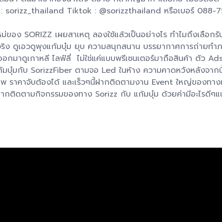
g : sorizz_thailand Tiktok : @sorizzthailand หรือเบอร์ 08
หม่ของ SORIZZ เผยสาเหตุ ลองใช้แล้วเป็นอย่างไร ทำไมถึงเลือกรับ
ลจริง ดูเอวดูพุงแก้มบุ๋ม ยุบ ความสนุกสนาน บรรยากาศการถ่ายทำภา
มาดูเกาหลี ไลฟ์ลี่ ไม่ใช่แค่แบบพรีเซนเตอร์มาถือสินค้า ตัว Ad
มบุ๋มกับ SorizzFiber ตามจอ Led ในห้าง ความคาดหวังหลังจากนี้ ต
ีคุณภาพ ราคาจับต้องได้ และเร็วๆนี้ฝากติดตามงาน Event ใหญ่ของทา
็ฝากติดตามกิจกรรมของทาง Sorizz กับ แก้มบุ๋ม ด้วยค่ามีอะไรดีๆแ