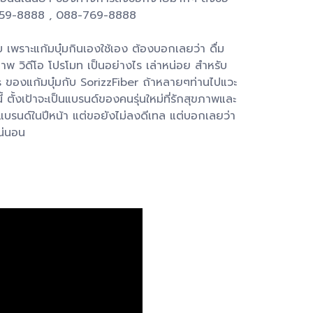
8-759-8888 , 088-769-8888
 เพราะแก้มบุ๋มกินเองใช้เอง ต้องบอกเลยว่า ดื่ม
พ วิดีโอ โปรโมท เป็นอย่างไร เล่าหน่อย สำหรับ
s ของแก้มบุ๋มกับ SorizzFiber ถ้าหลายๆท่านไปแวะ
ั้งเป้าจะเป็นแบรนด์ของคนรุ่นใหม่ที่รักสุขภาพและ
งแบรนด์ในปีหน้า แต่ขอยังไม่ลงดีเทล แต่บอกเลยว่า
น่นอน