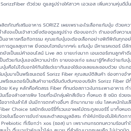
rizzFiber ตัวช่วย ดูแลรูปร่างให้สาวๆ เอวเอส เพิ่มความหุ่นดีมั่
ของผลิตภัณฑ์เสริมอาหาร SORIZZ เผยเพราะอะไรเลือกแก้มบุ๋ม ด้วยความ
ำลังจะเป็นเจ้าสาวยิ่งต้องดูแลรูปร่าง ต้องบอกว่า ถ้ามองถึงความ
เป็นอาหารหรือกิจกรรม คุณแก้มบุ๋มจะต้องเลือกอย่างพิถีพิถันทุกอย่า
ปกับการดูแลสุขภาพ ยิ่งตอบโจทย์มากๆค่ะ แก้มบุ๋ม มีคาแรคเตอร์ มี
ยังเป็นแม่ค้าออนไลน์ Live สด ขายเก่งมาก เอนเตอร์เทนลูกค้าดีสุ
นตัวแก้มบุ๋มเองมีความน่ารัก ขายของเก่ง และมารู้ทีหลังว่าแก้มบุ
้มบุ๋มคือไม่ได้บอกให้กินใช้แต่เขากินเองใช้เองเลยและชอบด้วย ประกอ
มบุ๋มมาเป็นพรีเซนเตอร์ Sorizz Fiber คุณสมบัติสินค้า ช่องทางจำ
ป็นพรีเซนเตอร์เป็นสินค้าขายดีอันดับต้นๆของบริษัท Sorizz Fiber มี
 โดย Key หลักคือคัดสรร Fiber ที่ทนต่อสภาวะในกระเพาะอาหาร ทำให
้นเรื่องล้างสารพิษ โดยที่จะมีกลุ่มผักสีเขียว ทั้งหมด 8 ชนิด ช่ว
อจากในลำไส้ มันมีการตกค้างอื่นๆ อีกมากมาย เช่น โลหะหนักในเล
 Choice รสมิกซ์เบอร์รี่ที่รวมเอาผลไม้ตระกูลเบอร์รี่ มาทั้งหมด7
ในเรื่องการขับถ่ายและต้าสอนุมูลอิสระ ทำให้ปกป้องไม่ให้เกิดการเ
rebiotic ที่เรียกว่า xos (ซอส) มา เพราะทนกรดทนความร้อนทำให้เห
ำ ตื่นมาเข้าห้องน้ำโล่ง สบาย ที่สำคัญมากๆเลยคือ ไม่ปวดบิด อันนี