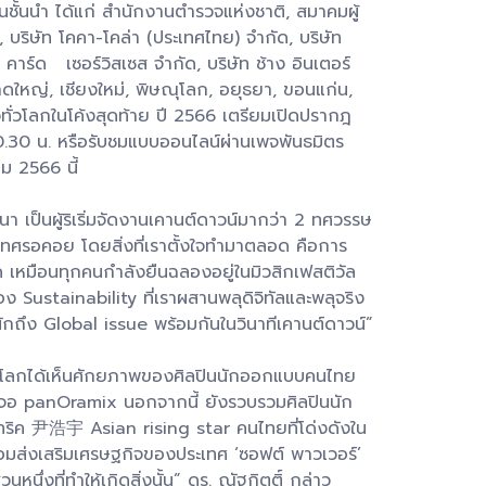
้นนำ ได้แก่ สำนักงานตำรวจแห่งชาติ, สมาคมผู้
 บริษัท โคคา-โคล่า (ประเทศไทย) จำกัด, บริษัท
าร์ด เซอร์วิสเซส จํากัด, บริษัท ช้าง อินเตอร์
หาดใหญ่, เชียงใหม่, พิษณุโลก, อยุธยา, ขอนแก่น,
่ยวทั่วโลกในโค้งสุดท้าย ปี 2566 เตรียมเปิดปรากฎ
30 น. หรือรับชมแบบออนไลน์ผ่านเพจพันธมิตร
ม 2566 นี้
 เป็นผู้ริเริ่มจัดงานเคานต์ดาวน์มากว่า 2 ทศวรรษ
ทศรอคอย โดยสิ่งที่เราตั้งใจทำมาตลอด คือการ
ด เหมือนทุกคนกำลังยืนฉลองอยู่ในมิวสิกเฟสติวัล
อง Sustainability ที่เราผสานพลุดิจิทัลและพลุจริง
ถึง Global issue พร้อมกันในวินาทีเคานต์ดาวน์”
นทั่วโลกได้เห็นศักยภาพของศิลปินนักออกแบบคนไทย
จอ panOramix นอกจากนี้ ยังรวบรวมศิลปินนัก
ริค 尹浩宇 Asian rising star คนไทยที่โด่งดังใน
ร้อมส่งเสริมเศรษฐกิจของประเทศ ‘ซอฟต์ พาวเวอร์’
่งที่ทำให้เกิดสิ่งนั้น” ดร. ณัฐกิตติ์ กล่าว