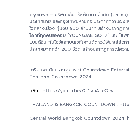
กรุงเทพฯ – บริษัท เซ็นทรัลพัฒนา จำกัด (มหาชน) เบ
ประเทศไทย และกรุงเทพมหานคร ประกาศความยิ่งใ
ใจกลางเมือง ทุ่มงบ 500 ล้านบาท สร้างปรากฏการ
โลกที่ทุกคนรอคอย ‘YOUNGJAE GOT7’ และ “แพทริค 尹
แบนด์จีน กับโชว์แรกบนเวทีเคานต์ดาวน์ฟินาเล่ส่งท้า
ประเทศมากกว่า 200 ชีวิต สร้างปรากฏการณ์ความม
เตรียมพบกับปรากฎการณ์ Countdown Entertainm
Thailand Countdown 2024
คลิก :
https://youtu.be/0L1smALeQtw
THAILAND & BANGKOK COUNTDOWN : https
Central World Bangkok Countdown 2024: h