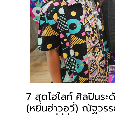
7 สุดไฮไลท์ ศิลปิ
(หยิ่นฮ่าวอวี่) ณัฐวร