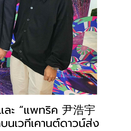
’ และ “แพทริค 尹浩宇
รกบนเวทีเคานต์ดาวน์ส่ง