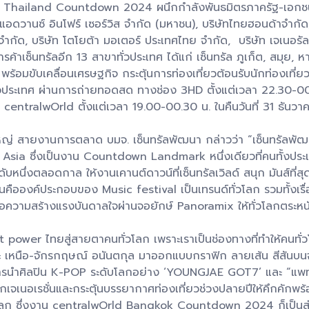
น Thailand Countdown 2024 ผนึกกำลังพันธมิตรภาครัฐ-เอกชนชั
อดวานซ์ อินโฟร์ เซอร์วิส จำกัด (มหาชน), บริษัทไทยฮอนด้าจำกัด,
กัด, บริษัท โตโยต้า มอเตอร์ ประเทศไทย จำกัด, บริษัท เจเนอรัล ค
ค้าเซ็นทรัลอีก 13 สาขาทั่วประเทศ ได้แก่ เซ็นทรัล ภูเก็ต, สมุย, 
ต พร้อมขับเคลื่อนเศรษฐกิจ กระตุ้นการท่องเที่ยวต้อนรับนักท่องเที
ระเทศ ผ่านการถ่ายทอดสด ทางช่อง 3HD ตั้งแต่เวลา 22.30-00.
ntralwOrld ตั้งแต่เวลา 19.00-00.30 น. ในคืนวันที่ 31 ธันวาค
ใหญ่ สายงานการตลาด บมจ. เซ็นทรัลพัฒนา กล่าวว่า “เซ็นทรัลพัฒนา
sia ซึ่งเป็นงาน Countdown Landmark หนึ่งเดียวที่คนทั้งประเ
ึ่งตลอดกาล ให้งานเคานต์ดาวน์ที่เซ็นทรัลเวิลด์ สนุก มันส์ที่สุ
มันคือองค์ประกอบของ Music festival เป็นเทรนด์ทั่วโลก รวมทั้งเรื่
ความสร้างแรงบันดาลใจผ่านจอยักษ์ Panoramix ให้ทั่วโลกตระหนัก
Soft power ไทยสู่สายตาคนทั่วโลก เพราะเราเป็นช่องทางที่ทำให้ค
เหนือ-จักรกฤษณ์ อนันตกุล มาออกแบบกราฟิก ลายเส้น สีสันบน
ะการนำศิลปิน K-POP ระดับโลกอย่าง ‘YOUNGJAE GOT7’ และ “แพท
ุกเจเนอเรชั่นและกระตุ้นบรรยากาศท่องเที่ยวช่วงปลายปีให้คึกคักพ
วโลก ซึ่งงาน centralwOrld Bangkok Countdown 2024 ก็เป็นส่วนหนึ