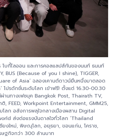
วงการ โบกี้ไลออน และการคอลแลปส์กันของนนท์ ธนนท์
NITY, BUS (Because of you I shine), TIGGER,
uare of Asia’ ฉลองเคานต์ดาวน์ยืนหนึ่งมาตลอด
ดักชั่นระดับโลก เข้าฟรี! ตั้งแต่ 16.30-00.30
น์ผ่านทางเฟซบุค Bangkok Post, Thairath TV,
าชาติ, FEED, Workpoint Entertainment, GMM25,
บโลก อลังการพลุใจกลางเมืองผสาน Digital
orld ส่งต่อแรงบันดาลใจทั่วโลก ‘Thailand
เชียงใหม่, พิษณุโลก, อยุธยา, ขอนแก่น, โคราช,
เศรษฐกิจกว่า 300 ล้านบาท