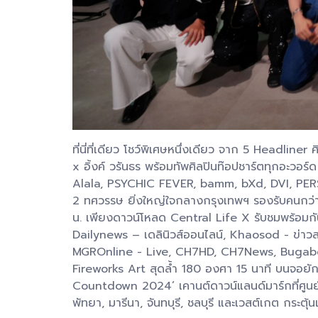
ที่นี่ที่เดียว โชว์พิเศษหนึ่งเดียว จาก 5 Headlin
x อิ้งค์ วรันธร พร้อมทัพศิลปินท๊อปชาร์ตทุกอะวอ
Alala, PSYCHIC FEVER, bamm, bXd, DVI, PERSE
2 ทศวรรษ ยิ่งใหญ่ใจกลางกรุงเทพฯ รองรับคนกว่า
น. เพียงดาวน์โหลด Central Life X รับชมพร้อม
Dailynews – เดลินิวส์ออนไลน์, Khaosod - ข่า
MGROnline - Live, CH7HD, CH7News, Bugaboo 
Fireworks Art สุดล้ำ 180 องศา 15 นาที บนจอยั
Countdown 2024’ เคานต์ดาวน์แลนด์มาร์กที่ศูนย์กา
พัทยา, มารีนา, จันทบุรี, ชลบุรี และเวสต์เกต กระ