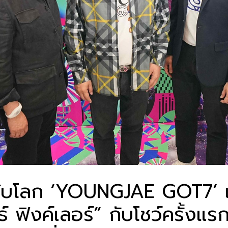
นระดับโลก ‘YOUNGJAE GOT7
รธ์ ฟิงค์เลอร์” กับโชว์ครั้งแ