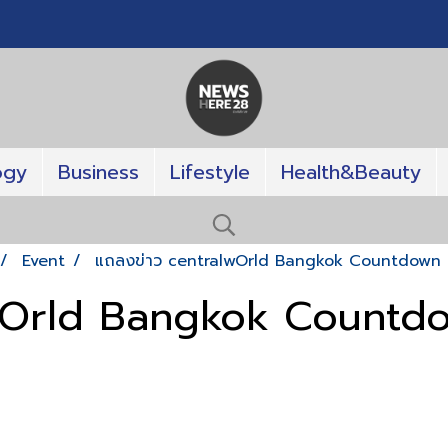
ogy
Business
Lifestyle
Health&Beauty
Event
แถลงข่าว centralwOrld Bangkok Countdown
lwOrld Bangkok Countd