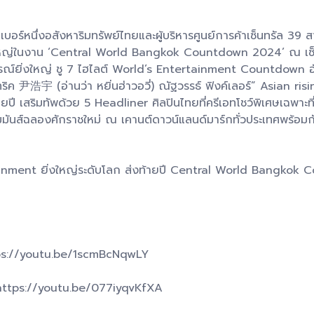
อร์หนึ่งอสังหาริมทรัพย์ไทยและผู้บริหารศูนย์การค้าเซ็นทรัล 39 ส
หญ่ในงาน ‘Central World Bangkok Countdown 2024’ ณ เซ็นทร
ณ์ยิ่งใหญ่ ชู 7 ไฮไลต์ World’s Entertainment Countdown อัน
浩宇 (อ่านว่า หยิ่นฮ่าวอวี่) ณัฐวรรธ์ ฟิงค์เลอร์” Asian rising
ยปี เสริมทัพด้วย 5 Headliner ศิลปินไทยที่ครีเอทโชว์พิเศษเฉพาะที่
ันส์ฉลองศักราชใหม่ ณ เคานต์ดาวน์แลนด์มาร์กทั่วประเทศพร้อมก
ent ยิ่งใหญ่ระดับโลก ส่งท้ายปี Central World Bangkok C
://youtu.be/1scmBcNqwLY
ttps://youtu.be/077iyqvKfXA