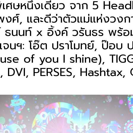
โชว์พิเศษหนึ่งเดียว จาก 5 Hea
พงศ์, และดีว่าตัวแม่แห่งวง
นนท์ x อิ้งค์ วรันธร พร้อม
กเจนฯ: โอ๊ต ปราโมทย์, ป๊อบ
use of you I shine), TIG
 DVI, PERSES, Hashtax, 