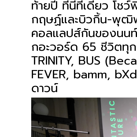
ท้ายปี ที่นี่ที่เดียว 
กฤษฏ์และบิวกิ้น-พุฒิ
คอลแลปส์กันของนนท์ ธ
กอะวอร์ด 65 ชีวิตทุ
TRINITY, BUS (Beca
FEVER, bamm, bXd,
ดาวน์