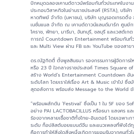
ปักหมุดฉลองเคานต์ดาวน์พร้อมกันทั่วประเทศในงา
ประกอบวิสาหกิจในย่านราชประสงค์ (RSTA), บริษัท แ
หาดทิพย์ จำกัด (มหาชน), บริษัท บุญรอดเทรดดิ้ง จำ
เนชั่นแนล จำกัด ณ เคานต์ดาวน์แลนด์มาร์ก ศูนย์การ
โคราช, พัทยา, มารีนา, จันทบุรี, ชลบุรี และเวสต์เก
การณ์ Countdown Entertainment พร้อมกันทั่วป
และ Multi View ผ่าน FB และ YouTube ของสาขา ce
ดร.ณัฐกิตติ์ ตั้งพูลสินธนา รองกรรมการผู้จัดการ
หรือ 23 ปี ใจกลางราชประสงค์ Times Square of A
สร้าง World’s Entertainment Countdown อันดับหน
ระดับโลก โดยเราใส่เรื่อง Art & Music เข้าไป ซึ่ง
สุดอลังการ พร้อมส่ง Message to the World ข้อ
“พร้อมผลักดัน ‘Festival’ ซึ่งเป็น 1 ใน 5F ของ 
อย่าง PAI LACTOBACILLUS หรือธนา แสงศร และ 
ร้องจากหลายเชื้อชาติทั้งไทย-อินเตอร์ โดยเฉพา
ระดับ ท็อปลิสต์บอยแบนด์จีน และแนวเพลงที่ฟังได้ท
คือการทำให้สิ่งใดสิ่งหนึ่งเกิดการยอมรับจากคนทั่