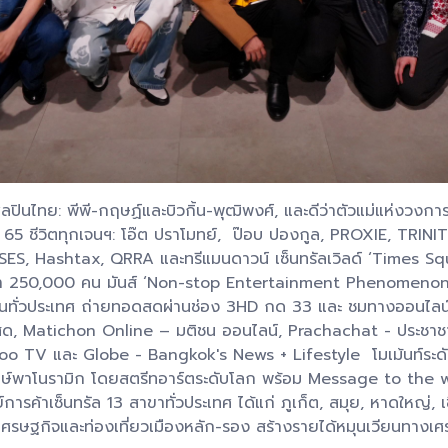
er ศิลปินไทย: พีพี-กฤษฏ์และบิวกิ้น-พุฒิพงศ์, และดีว่าตัวแม่แห่ง
ร์ด 65 ชีวิตทุกเจนฯ: โอ๊ต ปราโมทย์, ป๊อบ ปองกูล, PROXIE, TRI
S, Hashtax, QRRA และทรีแมนดาวน์ เซ็นทรัลเวิลด์ ‘Times Sq
 250,000 คน มันส์ ‘Non-stop Entertainment Phenomenon’ โปร
กันทั่วประเทศ ถ่ายทอดสดผ่านช่อง 3HD กด 33 และ ชมทางออนไล
วสด, Matichon Online – มติชน ออนไลน์, Prachachat - ประช
TV และ Globe - Bangkok's News + Lifestyle โมเม้นท์ระดั
กษ์พาโนรามิก โดยสตรีทอาร์ตระดับโลก พร้อม Message to the w
รค้าเซ็นทรัล 13 สาขาทั่วประเทศ ได้แก่ ภูเก็ต, สมุย, หาดใหญ่, 
ตุ้นเศรษฐกิจและท่องเที่ยวเมืองหลัก-รอง สร้างรายได้หมุนเวียนทาง