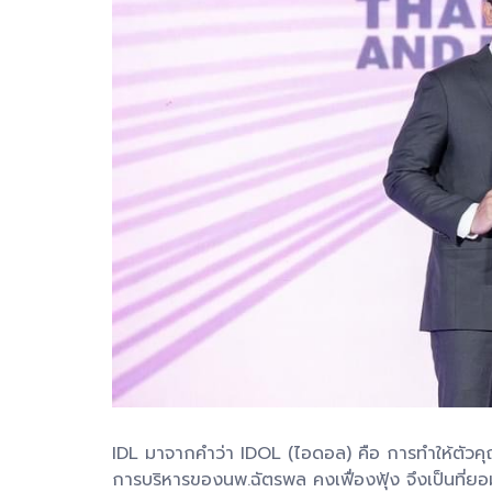
IDL มาจากคำว่า IDOL (ไอดอล) คือ การทำให้ตัวคุ
การบริหารของนพ.ฉัตรพล​ คงเฟื่องฟุ้ง​ จึงเป็นที่