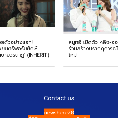
อยตัวอย่างแรก!
สมูทอี เปิดตัว หลิง-อ
ยนตร์ฟอร์มยักษ์
ร่วมสร้างปรากฎการณ์
ณยายวรนาฏ' (INHERIT)
ใหม่
Contact us
newshere28