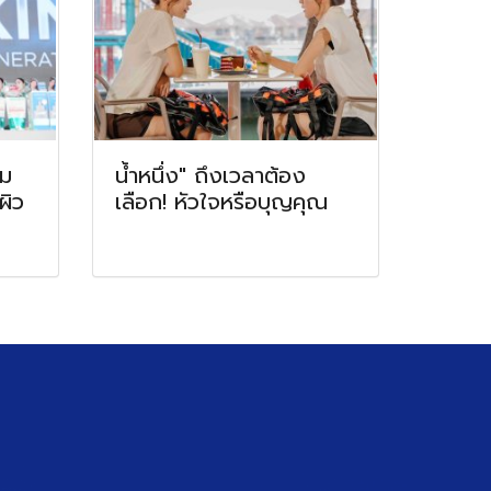
อม
น้ำหนึ่ง" ถึงเวลาต้อง
ผิว
เลือก! หัวใจหรือบุญคุณ