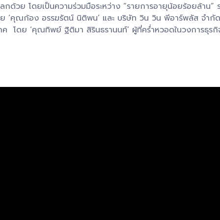
กด้วย โดยเป็นความร่วมมือระหว่าง “รายการอายุน้อยร้อยล้าน” รา
คุณก้อง อรรฆรัตน์ นิติพน’ และ บริษัท วิน วิน พีอาร์พลัส จำกั
บริโภค โดย ‘คุณทิพย์ ฐิติมา สิรินธรานนท์’ ผู้ที่คร่ำหวอดในวงการ