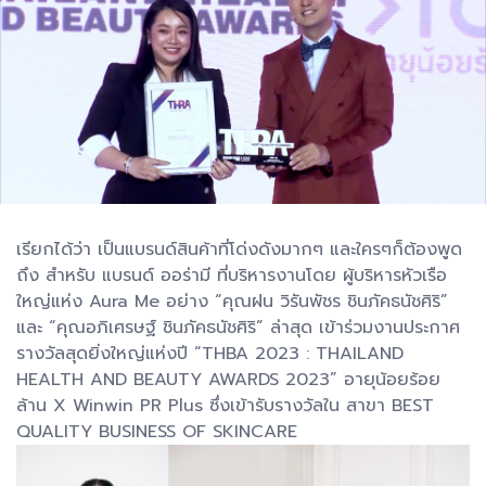
เรียกได้ว่า เป็นแบรนด์สินค้าที่โด่งดังมากๆ และใครๆก็ต้องพูด
ถึง สำหรับ แบรนด์ ออร่ามี ที่บริหารงานโดย ผู้บริหารหัวเรือ
ใหญ่แห่ง Aura Me อย่าง “คุณฝน วิรันพัชร ชินภัคธนัชศิริ”
และ “คุณอภิเศรษฐ์ ชินภัคธนัชศิริ” ล่าสุด เข้าร่วมงานประกาศ
รางวัลสุดยิ่งใหญ่แห่งปี “THBA 2023 : THAILAND
HEALTH AND BEAUTY AWARDS 2023” อายุน้อยร้อย
ล้าน X Winwin PR Plus ซึ่งเข้ารับรางวัลใน สาขา BEST
QUALITY BUSINESS OF SKINCARE