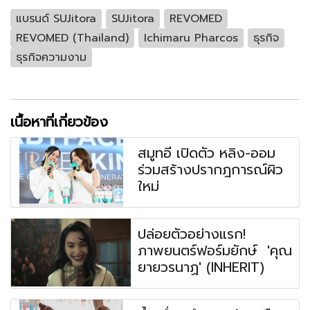
แบรนด์ SUJitora
SUJitora
REVOMED
REVOMED (Thailand)
Ichimaru Pharcos
ธุรกิจ
ธุรกิจความงาม
เนื้อหาที่เกี่ยวข้อง
สมูทอี เปิดตัว หลิง-ออม
ร่วมสร้างปรากฎการณ์ผิว
ใหม่
ปล่อยตัวอย่างแรก!
ภาพยนตร์ฟอร์มยักษ์ 'คุณ
ยายวรนาฏ' (INHERIT)