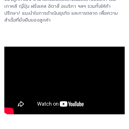
เกาหลี ญี่ปุ่น ฝรั่งเศส อิตาลี่ อเมริกา ฯลฯ รวมทั้งให้คำ
ปรึกษา/ แนะนำในการดำเนินธุรกิจ และการตลาด เพื่อความ
สำเร็จที่ยั่งยืนของลูกค้า