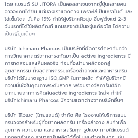
โดย แบรนด์ SU JITORA เป็นคอลลาเจนจากญี่ปุ่นหลายคน
อาจจะเคยได้ยิน แต่ของเราแตกต่าง เพราะใส่เป็นเซราไมด์ และ
ใส่เต็มโดส นั่นคือ 15% ทำให้ผู้บริโภคผิวนุ่ม อิ่มฟูตั้งแต่ 2-3
วันแรกที่ได้ใช้ผลิตภัณฑ์ แถมรสชาติเป็นองุ่นเกียวโฮ ได้ความ
เป็นญี่ปุ่นเต็มๆ
บริษัท Ichimaru Pharcos เป็นบริษัทที่ยึดการศึกษาค้นคว้า
ทางวิทยาศาสตร์จากสารสกัดมาเป็น active ingredients มี
การทดสอบและเห็นผลจริง ก่อนที่จะนำมาผลิตออกสู่
อุตสาหกรรม ทั้งอุตสาหกรรมเครื่องสำอางค์และอาหารเสริม
บริษัทได้รับมาตรฐาน ISO,GMP ในการผลิต ทำให้ผู้บริโภคมี
ความมั่นใจในคุณภาพระดับสากล พร้อมรางวัลการันตีอีก
มากมายจากการคิดค้นactive ingredients ใหม่ๆ ทำให้
บริษัทIchimaru Pharcos มีความแตกต่างจากบริษัทอื่นๆ
บริษัท รีโว่เมด (ไทยแลนด์) จำกัด คือ โรงงานให้บริการแบบ
ครบวงจรสำหรับผู้ที่อยากผลิตครีม เครื่องสำอาง สินค้าเพื่อ
สุขภาพ ความงาม และอาหารเสริมทุก รูปแบบ ภายใต้แบรนด์
ของลูกค้าเอง สามารถรับผลิตได้ทั้งในและต่างประเทศ เช่น