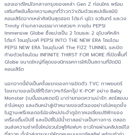
แฮงเอาต์ใหม่ใจกลางกรุงของเหล่า Gen Z ก่อนใคร พร้อม
เสริมทัพอันล็อกความสนุกที่ว้าวกว่าเดิมด้วยสเปเชียลมินิ
คอนเสิร์ตจากเหล่าศิลปินสุดฮอต ได้แก่ นุนิว ชวรินทร์ และวง
Trinity ท่ามกลางบรรยากาศสวยๆ ภายใน PEPSI
Immersive Globe ซึ่งแบ่งเป็น 2 โดมและ 2 อุโมงค์หลัก
ได้แก่ โซนอุโมงค์ PEPSI INTO THE NEW ERA โซนโดม
PEPSI NEW ERA โซนอุโมงค์ The FIZZ TUNNEL และปิด
ท้ายด้วยโซนโดม INFINITE THIRST FOR MORE ที่เปิดพื้นที่
Globe ขนาดใหญ่ที่สุดของนิทรรศการให้เป็นสถานที่จัดมินิ
คอนเสิร์ต
นอกจากนี้ยังเป็นครั้งแรกของการเปิดตัว TVC ภาพยนตร์
โฆษณาของเป๊ปซี่ที่ได้สาวๆเกิร์ลกรุ๊ป K-POP อย่าง Baby
Monster (เบบี้มอนสเตอร์) มาถ่ายทอดความน่ารัก สดใสแบบ
ซ่าไม่หยุด และเดินหน้าสู่เป้าหมายของตัวเองอย่างไม่หยุดยั้ง
ในฐานะพรีเซนเตอร์น้องใหม่ประจำภูมิภาคเอเชียแปซิฟิกของ
เครื่องดื่มเป๊ปซี่ และเป๊ปซี่ไม่มีน้ำตาลอย่างเป็นทางการ ตลอด
จนส่งความซ่าครั้งใหม่ชวนใจฟูให้แฟนๆ ชาวไทยผ่านคลิปเซย์ไฮ
ที่สาวๆ ตั้งใจส่งตรงมาให้ทุกคนแบบเอกซ์คลูซิฟ พร้อมท้าซ่า