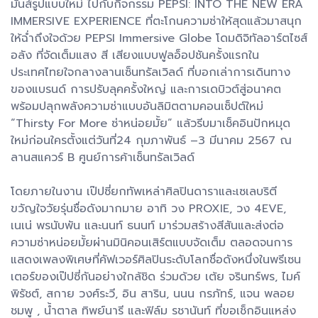
มันส์รูปแบบใหม่ ไปกับกิจกรรม PEPSI: INTO THE NEW ERA
IMMERSIVE EXPERIENCE ที่ตะโกนความซ่าให้สุดแล้วมาสนุก
ให้ฉ่ำถึงใจด้วย PEPSI Immersive Globe โดมดิจิทัลอาร์ตไซส์
อลัง ที่จัดเต็มแสง สี เสียงแบบฟูลอ็อปชันครั้งแรกใน
ประเทศไทยใจกลางลานเซ็นทรัลเวิลด์ ที่บอกเล่าการเดินทาง
ของแบรนด์ การปรับลุคครั้งใหญ่ และการเดบิวต์สู่อนาคต
พร้อมปลุกพลังความซ่าแบบอันลิมิตตามคอนเซ็ปต์ใหม่
“Thirsty For More ซ่าหน่อยมั้ย” แล้วรีบมาเช็คอินปักหมุด
ใหม่ก่อนใครตั้งแต่วันที่24 กุมภาพันธ์ –3 มีนาคม 2567 ณ
ลานสแควร์ B ศูนย์การค้าเซ็นทรัลเวิลด์
โดยภายในงาน เป๊ปซี่ยกทัพเหล่าศิลปินดาราและเซเลบริตี
ขวัญใจวัยรุ่นชื่อดังมากมาย อาทิ วง PROXIE, วง 4EVE,
เนเน่ พรนับพัน และนนท์ ธนนท์ มาร่วมสร้างสีสันและส่งต่อ
ความซ่าหน่อยมั้ยผ่านมินิคอนเสิร์ตแบบจัดเต็ม ตลอดจนการ
แสดงเพลงพิเศษที่คัฟเวอร์ศิลปินระดับโลกชื่อดังหนึ่งในพรีเซน
เตอร์ของเป๊ปซี่กันอย่างใกล้ชิด ร่วมด้วย เต้ย จรินทร์พร, ไมค์
พิรัชต์, สกาย วงศ์ระวี, อิน สาริน, นนน กรภัทร์, แจน พลอย
ชมพู , น้ำตาล ทิพย์นารี และฟิล์ม รชานันท์ ที่ขอเช็กอินแหล่ง