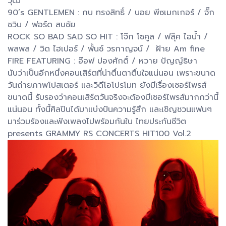
วุฒิ
90’s GENTLEMEN : กบ ทรงสิทธิ์ / บอย พีซเมกเกอร์ / จั๊ก
ชวิน / ฟอร์ด สบชัย
ROCK SO BAD SAD SO HIT : โจ๊ก โซคูล / ฟลุ๊ค ไอน้ำ /
พลพล / วิด ไฮเปอร์ / พั้นช์ วรกาญจน์ / ฝ้าย Am fine
FIRE FEATURING : อ๊อฟ ปองศักดิ์ / หวาย ปัญญ์ธิษา
นับว่าเป็นอีกหนึ่งคอนเสิร์ตที่น่าตื่นตาตื่นใจแน่นอน เพราะขนาด
วันถ่ายภาพโปสเตอร์ และวิดีโอโปรโมท ยังมีเรื่องเซอร์ไพรส์
ขนาดนี้ รับรองว่าคอนเสิร์ตวันจริงจะต้องมีเซอร์ไพรส์มากกว่านี้
แน่นอน ทั้งนี้ศิลปินได้มาแบ่งปันความรู้สึก และเชิญชวนแฟนๆ
มาร่วมร้องและฟังเพลงไปพร้อมกันใน ไทยประกันชีวิต
presents GRAMMY RS CONCERTS HIT100 Vol.2