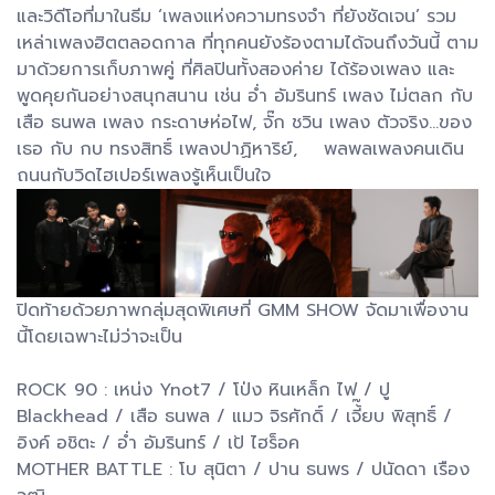
และวิดีโอที่มาในธีม ‘เพลงแห่งความทรงจำ ที่ยังชัดเจน’ รวม
เหล่าเพลงฮิตตลอดกาล ที่ทุกคนยังร้องตามได้จนถึงวันนี้ ตาม
มาด้วยการเก็บภาพคู่ ที่ศิลปินทั้งสองค่าย ได้ร้องเพลง และ
พูดคุยกันอย่างสนุกสนาน เช่น อ่ำ อัมรินทร์ เพลง ไม่ตลก กับ
เสือ ธนพล เพลง กระดาษห่อไฟ, จั๊ก ชวิน เพลง ตัวจริง...ของ
เธอ กับ กบ ทรงสิทธิ์ เพลงปาฏิหาริย์, พลพลเพลงคนเดิน
ถนนกับวิดไฮเปอร์เพลงรู้เห็นเป็นใจ
ปิดท้ายด้วยภาพกลุ่มสุดพิเศษที่ GMM SHOW จัดมาเพื่องาน
นี้โดยเฉพาะไม่ว่าจะเป็น
ROCK 90 : เหน่ง Ynot7 / โป่ง หินเหล็ก ไฟ / ปู
Blackhead / เสือ ธนพล / แมว จิรศักดิ์ / เจี้๊ยบ พิสุทธิ์ /
อิงค์ อชิตะ / อ่ำ อัมรินทร์ / เป้ ไฮร็อค
MOTHER BATTLE : โบ สุนิตา / ปาน ธนพร / ปนัดดา เรือง