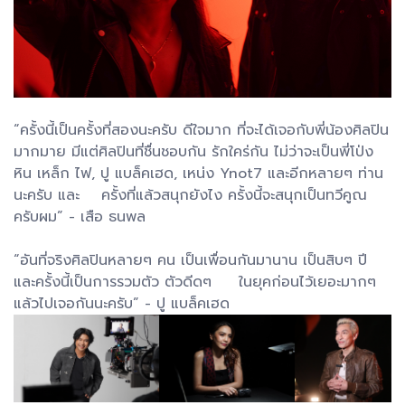
“ครั้งนี้เป็นครั้งที่สองนะครับ ดีใจมาก ที่จะได้เจอกับพี่น้องศิลปิน
มากมาย มีแต่ศิลปินที่ชื่นชอบกัน รักใคร่กัน ไม่ว่าจะเป็นพี่โป่ง
หิน เหล็ก ไฟ, ปู แบล็คเฮด, เหน่ง Ynot7 และอีกหลายๆ ท่าน
นะครับ และ ครั้งที่แล้วสนุกยังไง ครั้งนี้จะสนุกเป็นทวีคูณ
ครับผม” - เสือ ธนพล
“อันที่จริงศิลปินหลายๆ คน เป็นเพื่อนกันมานาน เป็นสิบๆ ปี
และครั้งนี้เป็นการรวมตัว ตัวดีดๆ ในยุคก่อนไว้เยอะมากๆ
แล้วไปเจอกันนะครับ” - ปู แบล็คเฮด