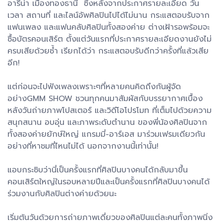
อารีน่า เมืองทองธานี ซึ่งหลังจากประกาศรายละเอียด วัน
เวลา สถานที่ และไลน์อัพศิลปินไปได้ไม่นาน กระแสตอบรับจาก
แฟนเพลง และแฟนคลับศิลปินทั้งสองค่าย ต่างเฝ้ารอพร้อมจะ
ซื้อบัตรคอนเสิร์ต ตั้งแต่วันแรกที่ประกาศรายละเอียดงานยังไม่
ครบเสียด้วยซ้ำ เรียกได้ว่า กระแสตอบรับดีกว่าครั้งที่แล้วเสีย
อีก!
แต่ก่อนจะไปฟังเพลงเพราะๆที่หลายคนคิดถึงกันผู้จัด
อย่างGMM SHOW ชวนทุกคนมาสัมผัสกับบรรยากาศเบื้อง
หลังวันถ่ายภาพโปสเตอร์ และวิดีโอโปรโมท ที่เต็มไปด้วยความ
สนุกสนาน อบอุ่น และภาพระดับตำนาน ของพี่น้องศิลปินจาก
ทั้งสองค่ายยักษ์ใหญ่ แกรมมี่-อาร์เอส มาร่วมเฟรมเดียวกัน
อย่างที่หาชมที่ไหนไม่ได้ นอกจากงานนี้เท่านั้น!
แอบกระซิบว่านี่เป็นครั้งแรกที่ศิลปินบางคนได้กลับมาขึ้น
คอนเสิร์ตใหญ่ในรอบหลายปีและเป็นครั้งแรกที่ศิลปินบางคนได้
ร่วมงานกับศิลปินต่างค่ายด้วยนะ
เริ่มต้นวันด้วยการถ่ายภาพเดี่ยวของศิลปินแต่ละคนทั้งภาพนิ่ง