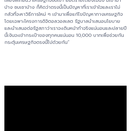
เสียงสะท้อนว่าเศรษฐกิจซบเซา ยอดรายได้ยังไม่นิ่ง มีเข้ามา
บ้าง ซบเซาบ้าง ก็คิดว่าตรงนี้เป็นปัญหาที่เราเข้าใจและเราไม่
กลัวที่จะหาวิธีการใหม่ ๆ เข้ามาเพื่อแก้ไขปัญหาทางเศรษฐกิจ
โดยเฉพาะโครงการดิจิตอลวอลเลต รัฐบาลนำเสนอนโยบาย
และนำเสนอต่อรัฐสภาว่าเราจะเดินหน้าทำจริงแน่นอนและปลายปี
นี้เงินจะเข้ากระเป๋าของทุกคนแน่นอน 10,000 บาทเพื่อช่วยกัน
กระตุ้นเศรษฐกิจตรงนี้ไปด้วยกัน“