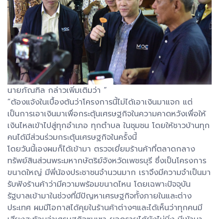
นายภัณฑิล กล่าวเพิ่มเติมว่า “
“ต้องแจ้งในเบื้องต้นว่าโครงการนี้ไม่ได้เอาเงินมาแจก แต่
เป็นการเอาเงินมาเพื่อกระตุ้นเศรษฐกิจในความคาดหวังเพื่อให้
เงินไหลเข้าไปสู่ทุกอำเภอ ทุกตำบล ในชุมชน โดยให้ชาวบ้านทุก
คนได้มีส่วนร่วมกระตุ้นเศรษฐกิจในครั้งนี้
โดยวันนี้เองผมก็ได้เข้ามา ตรวจเยี่ยมร้านค้าที่ตลาดกลาง
ทรัพย์สินส่วนพระมหากษัตริย์จังหวัดเพชรบุรี ซึ่งเป็นโครงการ
ขนาดใหญ่ มีพี่น้องประชาชนจำนวนมาก เราจึงมีความจำเป็นมา
รับฟังร้านค้าว่ามีความพร้อมขนาดไหน โดยเฉพาะปัจจุบัน
รัฐบาลเข้ามาในช่วงที่มีปัญหาเศรษฐกิจทั้งภายในและต่าง
ประเทศ ผมมีโอกาสได้คุยในร้านค้าต่างๆและได้เห็นว่าทุกคนมี