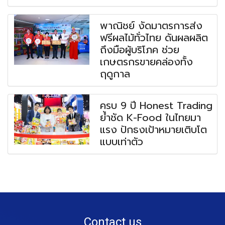
พาณิชย์ งัดมาตรการส่ง
ฟรีผลไม้ทั่วไทย ดันผลผลิต
ถึงมือผู้บริโภค ช่วย
เกษตรกรขายคล่องทั้ง
ฤดูกาล
ครบ 9 ปี Honest Trading
ย้ำชัด K-Food ในไทยมา
แรง ปักธงเป้าหมายเติบโต
แบบเท่าตัว
Contact us