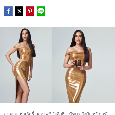
สาวสวย หุ่นเซ็กซี่ สุขภาพดี “แจ๊สซี่ - กิระนา จัสมิน ชูว์เทอร์”