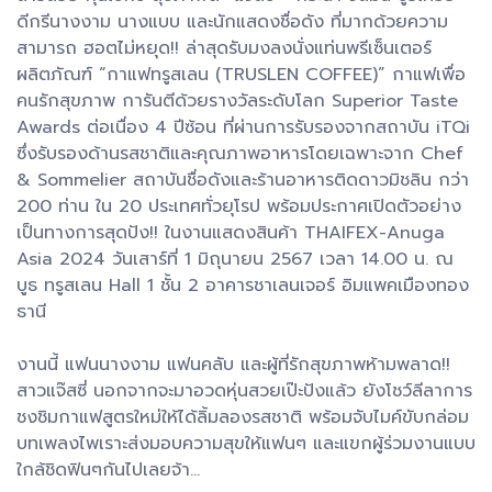
ดีกรีนางงาม นางแบบ และนักแสดงชื่อดัง ที่มากด้วยความ
สามารถ ฮอตไม่หยุด!! ล่าสุดรับมงลงนั่งแท่นพรีเซ็นเตอร์
ผลิตภัณฑ์ “กาแฟทรูสเลน (TRUSLEN COFFEE)” กาแฟเพื่อ
คนรักสุขภาพ การันตีด้วยรางวัลระดับโลก Superior Taste
Awards ต่อเนื่อง 4 ปีซ้อน ที่ผ่านการรับรองจากสถาบัน iTQi
ซึ่งรับรองด้านรสชาติและคุณภาพอาหารโดยเฉพาะจาก Chef
& Sommelier สถาบันชื่อดังและร้านอาหารติดดาวมิชลิน กว่า
200 ท่าน ใน 20 ประเทศทั่วยุโรป พร้อมประกาศเปิดตัวอย่าง
เป็นทางการสุดปัง!! ในงานแสดงสินค้า THAIFEX-Anuga
Asia 2024 วันเสาร์ที่ 1 มิถุนายน 2567 เวลา 14.00 น. ณ
บูธ ทรูสเลน Hall 1 ชั้น 2 อาคารชาเลนเจอร์ อิมแพคเมืองทอง
ธานี
งานนี้ แฟนนางงาม แฟนคลับ และผู้ที่รักสุขภาพห้ามพลาด!!
สาวแจ๊สซี่ นอกจากจะมาอวดหุ่นสวยเป๊ะปังแล้ว ยังโชว์ลีลาการ
ชงชิมกาแฟสูตรใหม่ให้ได้ลิ้มลองรสชาติ พร้อมจับไมค์ขับกล่อม
บทเพลงไพเราะส่งมอบความสุขให้แฟนๆ และแขกผู้ร่วมงานแบบ
ใกล้ชิดฟินๆกันไปเลยจ้า…