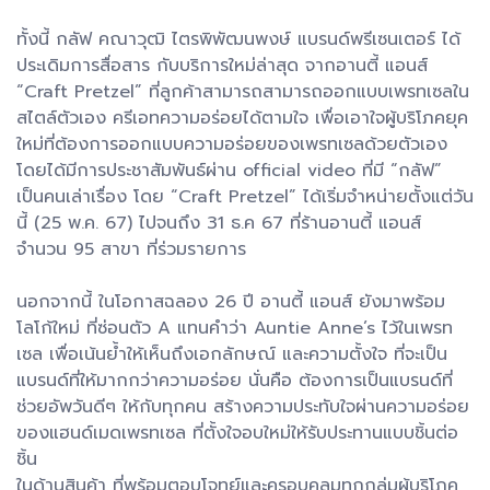
ทั้งนี้ กลัฟ คณาวุฒิ ไตรพิพัฒนพงษ์ แบรนด์พรีเซนเตอร์ ได้
ประเดิมการสื่อสาร กับบริการใหม่ล่าสุด จากอานตี้ แอนส์
“Craft Pretzel” ที่ลูกค้าสามารถสามารถออกแบบเพรทเซลใน
สไตล์ตัวเอง ครีเอทความอร่อยได้ตามใจ เพื่อเอาใจผู้บริโภคยุค
ใหม่ที่ต้องการออกแบบความอร่อยของเพรทเซลด้วยตัวเอง
โดยได้มีการประชาสัมพันธ์ผ่าน official video ที่มี “กลัฟ”
เป็นคนเล่าเรื่อง โดย “Craft Pretzel” ได้เริ่มจำหน่ายตั้งแต่วัน
นี้ (25 พ.ค. 67) ไปจนถึง 31 ธ.ค 67 ที่ร้านอานตี้ แอนส์
จำนวน 95 สาขา ที่ร่วมรายการ
นอกจากนี้ ในโอกาสฉลอง 26 ปี อานตี้ แอนส์ ยังมาพร้อม
โลโก้ใหม่ ที่ซ่อนตัว A แทนคำว่า Auntie Anne’s ไว้ในเพรท
เซล เพื่อเน้นย้ำให้เห็นถึงเอกลักษณ์ และความตั้งใจ ที่จะเป็น
แบรนด์ที่ให้มากกว่าความอร่อย นั่นคือ ต้องการเป็นแบรนด์ที่
ช่วยอัพวันดีๆ ให้กับทุกคน สร้างความประทับใจผ่านความอร่อย
ของแฮนด์เมดเพรทเซล ที่ตั้งใจอบใหม่ให้รับประทานแบบชิ้นต่อ
ชิ้น
ในด้านสินค้า ที่พร้อมตอบโจทย์และครอบคลุมทุกกลุ่มผู้บริโภค