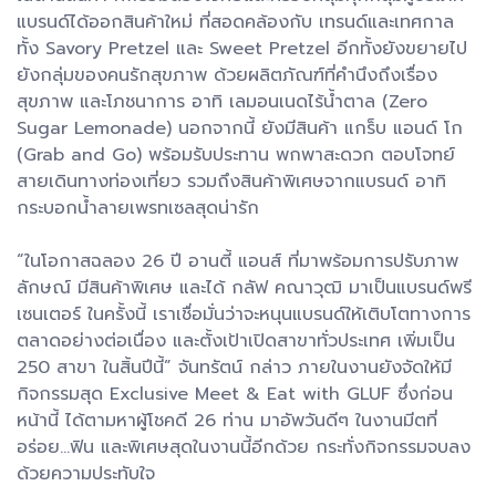
แบรนด์ได้ออกสินค้าใหม่ ที่สอดคล้องกับ เทรนด์และเทศกาล
ทั้ง Savory Pretzel และ Sweet Pretzel อีกทั้งยังขยายไป
ยังกลุ่มของคนรักสุขภาพ ด้วยผลิตภัณฑ์ที่คำนึงถึงเรื่อง
สุขภาพ และโภชนาการ อาทิ เลมอนเนดไร้น้ำตาล (Zero
Sugar Lemonade) นอกจากนี้ ยังมีสินค้า แกร็บ แอนด์ โก
(Grab and Go) พร้อมรับประทาน พกพาสะดวก ตอบโจทย์
สายเดินทางท่องเที่ยว รวมถึงสินค้าพิเศษจากแบรนด์ อาทิ
กระบอกน้ำลายเพรทเซลสุดน่ารัก
“ในโอกาสฉลอง 26 ปี อานตี้ แอนส์ ที่มาพร้อมการปรับภาพ
ลักษณ์ มีสินค้าพิเศษ และได้ กลัฟ คณาวุฒิ มาเป็นแบรนด์พรี
เซนเตอร์ ในครั้งนี้ เราเชื่อมั่นว่าจะหนุนแบรนด์ให้เติบโตทางการ
ตลาดอย่างต่อเนื่อง และตั้งเป้าเปิดสาขาทั่วประเทศ เพิ่มเป็น
250 สาขา ในสิ้นปีนี้” จันทรัตน์ กล่าว ภายในงานยังจัดให้มี
กิจกรรมสุด Exclusive Meet & Eat with GLUF ซึ่งก่อน
หน้านี้ ได้ตามหาผู้โชคดี 26 ท่าน มาอัพวันดีๆ ในงานมีตที่
อร่อย...ฟิน และพิเศษสุดในงานนี้อีกด้วย กระทั่งกิจกรรมจบลง
ด้วยความประทับใจ