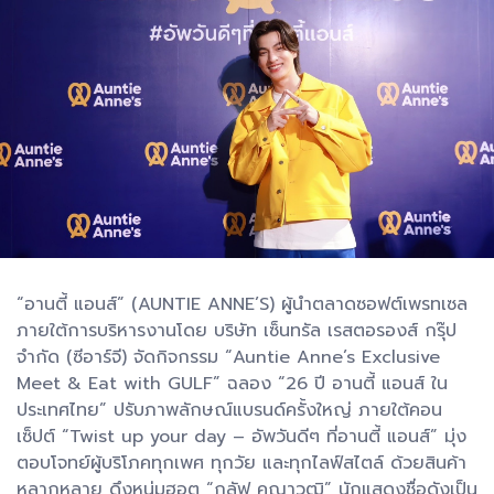
“อานตี้ แอนส์” (AUNTIE ANNE’S) ผู้นำตลาดซอฟต์เพรทเซล
ภายใต้การบริหารงานโดย บริษัท เซ็นทรัล เรสตอรองส์ กรุ๊ป
จำกัด (ซีอาร์จี) จัดกิจกรรม “Auntie Anne’s Exclusive
Meet & Eat with GULF” ฉลอง “26 ปี อานตี้ แอนส์ ใน
ประเทศไทย” ปรับภาพลักษณ์แบรนด์ครั้งใหญ่ ภายใต้คอน
เซ็ปต์ “Twist up your day – อัพวันดีๆ ที่อานตี้ แอนส์” มุ่ง
ตอบโจทย์ผู้บริโภคทุกเพศ ทุกวัย และทุกไลฟ์สไตล์ ด้วยสินค้า
หลากหลาย ดึงหนุ่มฮอต “กลัฟ คณาวุฒิ” นักแสดงชื่อดังเป็น