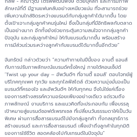
กลัฟ - คณาวุฒิ ไตรพิพัฒนพงษ์ ด้วยบุคลิก และการมีภาพ
ลักษณ์ที่ดี มีฐานแฟนคลับอย่างเหนียวแน่น ที่จะสามารถช่วย
เพิ่มความใกล้ชิดระหว่างแบรนด์กับกลุ่มลูกค้าได้มากขึ้น โดย
ตั้งเป้าเจาะกลุ่มลูกค้าคนรุ่นใหม่ ซึ่งเป็นกลุ่มที่มีอิทธิพลกับตลาด
เป็นอย่างมาก อีกทั้งยังช่วยกระตุ้นความสนใจจากกลุ่มลูกค้า
ปัจจุบัน และกลุ่มลูกค้าใหม่ ให้กับแบรนด์มากขึ้น พร้อมสร้าง
การมีส่วนร่วมระหว่างลูกค้ากับแบรนด์ได้มากขึ้นอีกด้วย”
จันทรัตน์ กล่าวด้วยว่า “ความท้าทายในปีนี้ของ อานตี้ แอนส์
กับการปรับภาพลักษณ์แบรนด์ครั้งใหญ่ ภายใต้คอนเซ็ปต์
‘Twist up your day – อัพวันดีๆ ที่อานตี้ แอนส์’ ตอบโจทย์ผู้
บริโภคทุกเพศ ทุกวัย และทุกไลฟ์สไตล์ ด้วยความมุ่งมั่นจะเป็น
แบรนด์ที่ครองใจ และอัพวันดีๆ ให้กับทุกคน จึงไม่ใช่แค่เรื่อง
ของการสร้างสรรค์ความอร่อยเพียงอย่างเดียว แต่รวมถึง
ภาพลักษณ์ งานบริการ และแนวคิดที่จะประกอบกัน เพื่อบรรลุ
เป้าหมายสู่แบรนด์ซอฟต์เพรทเซล ที่เปลี่ยนวันธรรมดาให้เป็นวัน
พิเศษ ผ่านการสื่อสารแบรนด์ไปยังกลุ่มลูกค้า ทั้งกลยุทธ์การ
สร้างแบรนด์ และการสื่อสารแบรนด์ เพื่อเข้าถึงลูกค้าในทุกมิติ
ของการใช้ชีวิต สอดคล้องไปกับเทรนด์ในปัจจุบัน”