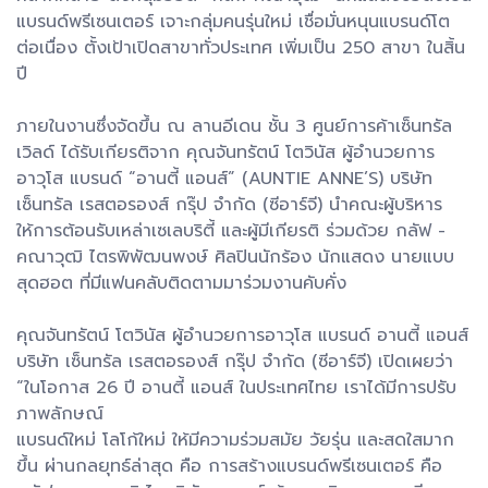
แบรนด์พรีเซนเตอร์ เจาะกลุ่มคนรุ่นใหม่ เชื่อมั่นหนุนแบรนด์โต
ต่อเนื่อง ตั้งเป้าเปิดสาขาทั่วประเทศ เพิ่มเป็น 250 สาขา ในสิ้น
ปี
ภายในงานซึ่งจัดขึ้น ณ ลานอีเดน ชั้น 3 ศูนย์การค้าเซ็นทรัล
เวิลด์ ได้รับเกียรติจาก คุณจันทรัตน์ โตวินัส ผู้อำนวยการ
อาวุโส แบรนด์ “อานตี้ แอนส์” (AUNTIE ANNE’S) บริษัท
เซ็นทรัล เรสตอรองส์ กรุ๊ป จำกัด (ซีอาร์จี) นำคณะผู้บริหาร
ให้การต้อนรับเหล่าเซเลบริตี้ และผู้มีเกียรติ ร่วมด้วย กลัฟ -
คณาวุฒิ ไตรพิพัฒนพงษ์ ศิลปินนักร้อง นักแสดง นายแบบ
สุดฮอต ที่มีแฟนคลับติดตามมาร่วมงานคับคั่ง
คุณจันทรัตน์ โตวินัส ผู้อำนวยการอาวุโส แบรนด์ อานตี้ แอนส์
บริษัท เซ็นทรัล เรสตอรองส์ กรุ๊ป จำกัด (ซีอาร์จี) เปิดเผยว่า
“ในโอกาส 26 ปี อานตี้ แอนส์ ในประเทศไทย เราได้มีการปรับ
ภาพลักษณ์
แบรนด์ใหม่ โลโก้ใหม่ ให้มีความร่วมสมัย วัยรุ่น และสดใสมาก
ขึ้น ผ่านกลยุทธ์ล่าสุด คือ การสร้างแบรนด์พรีเซนเตอร์ คือ