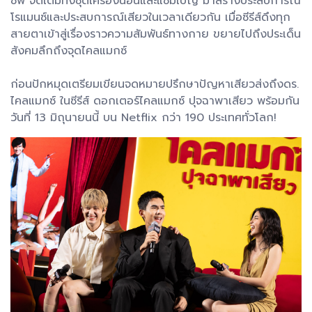
ซีฟ จัดเต็มทั้งชุดเครื่องนอนและแชมเปญ มาสร้างประสบการณ์
โรแมนซ์และประสบการณ์เสียวในเวลาเดียวกัน เมื่อซีรีส์ดึงทุก
สายตาเข้าสู่เรื่องราวความสัมพันธ์ทางกาย ขยายไปถึงประเด็น
สังคมลึกถึงจุดไคลแมกซ์
ก่อนปักหมุดเตรียมเขียนจดหมายปรึกษาปัญหาเสียวส่งถึงดร.
ไคลแมกซ์ ในซีรีส์ ดอกเตอร์ไคลแมกซ์ ปุจฉาพาเสียว พร้อมกัน
วันที่ 13 มิถุนายนนี้ บน Netflix กว่า 190 ประเทศทั่วโลก!