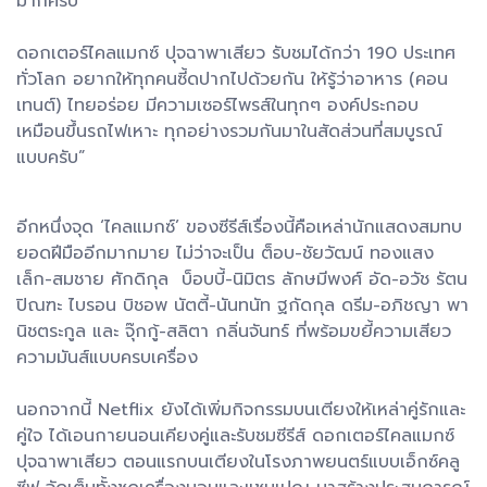
มากครับ
ดอกเตอร์ไคลแมกซ์ ปุจฉาพาเสียว รับชมได้กว่า 190 ประเทศ
ทั่วโลก อยากให้ทุกคนซี้ดปากไปด้วยกัน ให้รู้ว่าอาหาร (คอน
เทนต์) ไทยอร่อย มีความเซอร์ไพรส์ในทุกๆ องค์ประกอบ
เหมือนขึ้นรถไฟเหาะ ทุกอย่างรวมกันมาในสัดส่วนที่สมบูรณ์
แบบครับ”
อีกหนึ่งจุด ‘ไคลแมกซ์’ ของซีรีส์เรื่องนี้คือเหล่านักแสดงสมทบ
ยอดฝีมืออีกมากมาย ไม่ว่าจะเป็น ต็อบ-ชัยวัฒน์ ทองแสง
เล็ก-สมชาย ศักดิกุล บ็อบบี้-นิมิตร ลักษมีพงศ์ อัด-อวัช รัตน
ปิณฑะ ไบรอน บิชอพ นัตตี้-นันทนัท ฐกัดกุล ดรีม-อภิชญา พา
นิชตระกูล และ จุ๊กกู้-สลิตา กลิ่นจันทร์ ที่พร้อมขยี้ความเสียว
ความมันส์แบบครบเครื่อง
นอกจากนี้ Netflix ยังได้เพิ่มกิจกรรมบนเตียงให้เหล่าคู่รักและ
คู่ใจ ได้เอนกายนอนเคียงคู่และรับชมซีรีส์ ดอกเตอร์ไคลแมกซ์
ปุจฉาพาเสียว ตอนแรกบนเตียงในโรงภาพยนตร์แบบเอ็กซ์คลู