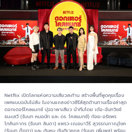
Netflix เปิดโลกแห่งความเสียวสะท้าน สร้างพื้นที่พูดคุยเรื่อง
เพศแบบฉบับไม่ลับ ในงานแถลงข่าวซีรีส์สุดต้านทานเรื่องล่าสุด
ดอกเตอร์ไคลแมกซ์ ปุจฉาพาเสียว นำทีมโดย เต๋อ-ฉันทวิชช์
ธนะเสวี (รับบท หมอนัท และ ดร. ไคลแมกซ์) ก้อย-อรัชพร
โภคินภากร (รับบท ลินดา) แพรว-เฌอมาวีร์ สุวรรณภาณุโชค
(รับบท ตุ๊กตา) และ ต้นหน ตันติเวชกุล (รับบท เพิ่มพล) พร้อม