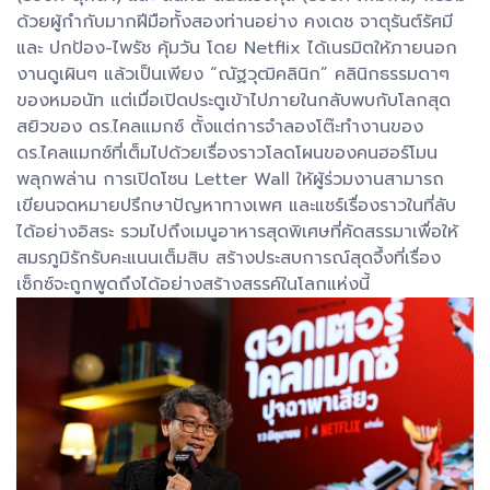
ด้วยผู้กำกับมากฝีมือทั้งสองท่านอย่าง คงเดช จาตุรันต์รัศมี
และ ปกป้อง-ไพรัช คุ้มวัน โดย Netflix ได้เนรมิตให้ภายนอก
งานดูเผินๆ แล้วเป็นเพียง “ณัฐวุฒิคลินิก” คลินิกธรรมดาๆ
ของหมอนัท แต่เมื่อเปิดประตูเข้าไปภายในกลับพบกับโลกสุด
สยิวของ ดร.ไคลแมกซ์ ตั้งแต่การจำลองโต๊ะทำงานของ
ดร.ไคลแมกซ์ที่เต็มไปด้วยเรื่องราวโลดโผนของคนฮอร์โมน
พลุกพล่าน การเปิดโซน Letter Wall ให้ผู้ร่วมงานสามารถ
เขียนจดหมายปรึกษาปัญหาทางเพศ และแชร์เรื่องราวในที่ลับ
ได้อย่างอิสระ รวมไปถึงเมนูอาหารสุดพิเศษที่คัดสรรมาเพื่อให้
สมรภูมิรักรับคะแนนเต็มสิบ สร้างประสบการณ์สุดจึ้งที่เรื่อง
เซ็กซ์จะถูกพูดถึงได้อย่างสร้างสรรค์ในโลกแห่งนี้