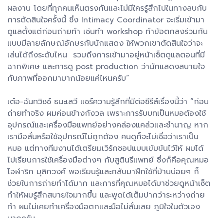
ผลงาน โดยที่ทุกคนเห็นตรงกันและไม่มีใครรู้สึกไปในทางลบกับ
การตัดสินใจครั้งนี้ ซึ่ง Intimacy Coordinator จะเริ่มเข้ามา
ดูแลตั้งแต่ก่อนถ่ายทำ เช่นทำ workshop ทำข้อตกลงร่วมกัน
แบบมีลายลักษณ์อักษรกับนักแสดง ให้พวกเขาตัดสินใจว่าจะ
เล่นได้ถึงระดับไหน รวมถึงการเข้ามาอยู่หน้าเซ็ตดูแลตอนที่มี
ฉากพิเศษ และการดู post production ว่านักแสดงสบายใจ
กับภาพที่ออกมามากน้อยแค่ไหนครับ”
เต๋อ-ฉันทวิชช์ ธนะเสวี แชร์ความรู้สึกที่มีต่อซีรีส์เรื่องนี้ว่า “ก่อน
ถ่ายทำจริง ผมค่อนข้างกังวล เพราะการรับบทเป็นหมอต้องใช้
อุปกรณ์และเครื่องมือแพทย์อย่างคล่องแคล่วและชำนาญ หาก
เรามือสั่นหรือใช้อุปกรณ์ไม่ถูกต้อง คนดูก็จะไม่เชื่อว่าเราเป็น
หมอ แต่ทางทีมงานได้เตรียมเวิร์กชอปแบบเข้มข้นไว้ให้ ผมได้
ไปเรียนการใช้เครื่องมือต่างๆ กับสูตินรีแพทย์ ซึ่งก็คือคุณหมอ
โอฬาริก มุสิกวงศ์ พอเรียนรู้และกลับมาฝึกใช้ที่บ้านบ่อยๆ ก็
ช่วยในการถ่ายทำได้มาก และการที่คุณหมอได้มาช่วยดูหน้าเซ็ต
ทำให้ผมรู้สึกสบายใจมากขึ้น และพูดได้เต็มปากว่าระหว่างถ่าย
ทำ ผมไม่เคยทำเครื่องมือตกและมือไม่สั่นเลย ภูมิใจในตัวเอง