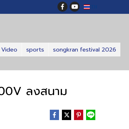
TH
Video
sports
songkran festival 2026
 300V ลงสนาม