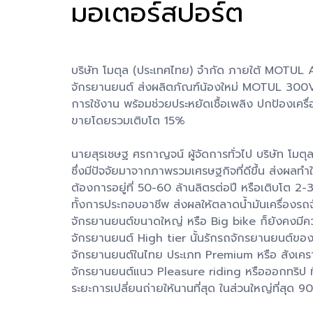
มอเตอร์สปอร์ต
บริษัท โมตุล (ประเทศไทย) จำกัด ภายใต้ MOTUL Asi
จักรยานยนต์ ส่งผลิตภัณฑ์น้องใหม่ MOTUL 300V น
การใช้งาน พร้อมช่วยประหยัดเชื้อเพลิง ปกป้องเคร
ขายโดยรวมเติบโต 15%
นายสุรเชษฐ ศรกาญจน์ ผู้จัดการทั่วไป บริษัท โมตุ
ซึ่งมีปัจจัยมาจากภาพรวมเศรษฐกิจที่ดีขึ้น ส่งผลท
ต้องการอยู่ที่ 50-60 ล้านลิตรต่อปี หรือเติบโต 2-
ทั้งการประกอบอาชีพ ส่งผลให้ตลาดน้ำมันเครื่องร
จักรยานยนต์ขนาดใหญ่ หรือ Big bike ก็ยังคงมีควา
จักรยานยนต์ High tier นั้นรักรถจักรยานยนต์ของ
จักรยานยนต์ในไทย ประเภท Premium หรือ สังเครา
จักรยานยนต์แนว Pleasure riding หรือออกทริป ที่
ระยะการเปลี่ยนถ่ายให้นานที่สุด ในส่วนใหญ่ที่สุด 90