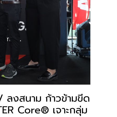
V ลงสนาม ก้าวข้ามขีด
TER Core® เจาะกลุ่ม