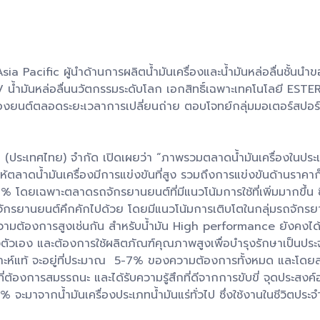
a Pacific ผู้นำด้านการผลิตน้ำมันเครื่องและน้ำมันหล่อลื่นชั้นนำ
้ำมันหล่อลื่นนวัตกรรมระดับโลก เอกสิทธิ์เฉพาะเทคโนโลยี ESTE
ื่องยนต์ตลอดระยะเวลาการเปลี่ยนถ่าย ตอบโจทย์กลุ่มมอเตอร์สปอร
ล (ประเทศไทย) จำกัด เปิดเผยว่า “ภาพรวมตลาดน้ำมันเครื่องในประเ
ำให้ตลาดน้ำมันเครื่องมีการแข่งขันที่สูง รวมถึงการแข่งขันด้านรา
3% โดยเฉพาะตลาดรถจักรยานยนต์ที่มีแนวโน้มการใช้ที่เพิ่มมากขึ้น 
ถจักรยานยนต์คึกคักไปด้วย โดยมีแนวโน้มการเติบโตในกลุ่มรถจักร
มต้องการสูงเช่นกัน สำหรับน้ำมัน High performance ยังคงได้รับ
ตัวเอง และต้องการใช้ผลิตภัณฑ์คุณภาพสูงเพื่อบำรุงรักษาเป็นประ
ะห์แท้ จะอยู่ที่ประมาณ 5-7% ของความต้องการทั้งหมด และโดยส่
ต้องการสมรรถนะ และได้รับความรู้สึกที่ดีจากการขับขี่ จุดประสงค
% จะมาจากน้ำมันเครื่องประเภทน้ำมันแร่ทั่วไป ซึ่งใช้งานในชีวิตประจ