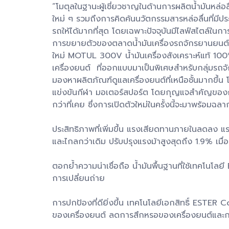
“โมตุลในฐานะผู้เชี่ยวชาญในด้านการผลิตน้ำมันหล่อลื
ใหม่ ๆ รวมถึงการคิดค้นนวัตกรรมสารหล่อลื่นที่มีป
รถให้ได้มากที่สุด โดยเฉพาะปัจจุบันมีไลฟ์สไตล์ในการ
การขยายตัวของตลาดน้ำมันเครื่องรถจักรยานยนต์ ซึ่
ใหม่ MOTUL 300V น้ำมันเครื่องสังเคราะห์แท้ 100%
เครื่องยนต์ ที่ออกแบบมาเป็นพิเศษสำหรับกลุ่มรถจ
มองหาผลิตภัณฑ์ดูแลเครื่องยนต์ที่เหนือชั้นมากขึ้
แข่งขันกีฬา มอเตอร์สปอร์ต โดยกุญแจสำคัญของการพั
กว่าที่เคย ซึ่งการเปิดตัวใหม่ในครั้งนี้จะมาพร้อมฉล
ประสิทธิภาพที่เพิ่มขึ้น แรงเสียดทานภายในลดลง แรงบ
และไกลกว่าเดิม ปรับปรุงแรงม้าสูงสุดถึง 1.9% เมื่อ
ตอกย้ำความน่าเชื่อถือ น้ำมันพื้นฐานที่ใช้เทคโนโ
การเปลี่ยนถ่าย
การปกป้องที่ดียิ่งขึ้น เทคโนโลยีเอกสิทธิ์ ESTER 
ของเครื่องยนต์ ลดการสึกหรอของเครื่องยนต์และกร