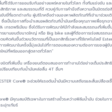
่นที่ได้รับการยอมรับกันอย่างแพร่หลายในทั่วโลก ทั้งทีมแข่งขัน และ
ระสิทธิภาพ และสมรรถนะที่ดี ควบคู่กับการคำนึงถึงความเป็นมิตรต่อ
ขับขี่ที่แตกต่างกัน ผู้บริโภคจึงต่างมองหาผลิตภัณฑ์ที่เข้ามาช่วยเติ
งเป็นโอกาสที่จะนำเสนอผลิตภัณฑ์น้ำมันเครื่องคุณภาพเพื่อรุกเจาะ
 เกรดพรีเมียม ซึ่งได้รับการพัฒนาให้มีกำลังและสมรรถนะที่เพิ่มข
ักรยานยนต์ขนาดใหญ่ หรือ Big bike และผู้ที่ต้องการเร่งสมรรถนะข
น โดยคิดค้นขึ้นด้วยนวัตกรรมที่เป็นเอกสิทธิ์เฉพาะที่ใช้เทคโนโลย
ฒนาในครั้งนี้มุ่งเน้นไปที่การตอบสนองความต้องการของผู้ขับขี่เพ
ากใหม่ที่พร้อมออกสู่ตลาดทั่วโลก”
ิดที่เพิ่มขึ้น เครื่องยนต์ตอบสนองการทำงานได้อย่างเต็มประสิทธิภา
เปรียบเทียบกับน้ำมันหล่อลื่น 4T อื่นๆ
ลยี ESTER Core® จะช่วยให้แรงดันน้ำมันมีความเสถียรและสิ้นเปลือง
Core® มีคุณสมบัติเฉพาะในการสร้างขั้วระหว่างฟิล์มน้ำมัน ช่วยในก
ะปุกเกียร์