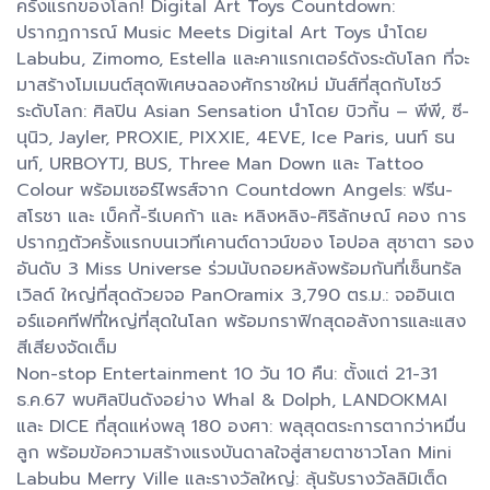
ครั้งแรกของโลก! Digital Art Toys Countdown:
ปรากฏการณ์ Music Meets Digital Art Toys นำโดย
Labubu, Zimomo, Estella และคาแรกเตอร์ดังระดับโลก ที่จะ
มาสร้างโมเมนต์สุดพิเศษฉลองศักราชใหม่ มันส์ที่สุดกับโชว์
ระดับโลก: ศิลปิน Asian Sensation นำโดย บิวกิ้น – พีพี, ซี-
นุนิว, Jayler, PROXIE, PIXXIE, 4EVE, Ice Paris, นนท์ ธน
นท์, URBOYTJ, BUS, Three Man Down และ Tattoo
Colour พร้อมเซอร์ไพรส์จาก Countdown Angels: ฟรีน-
สโรชา และ เบ็คกี้-รีเบคก้า และ หลิงหลิง-ศิริลักษณ์ คอง การ
ปรากฏตัวครั้งแรกบนเวทีเคานต์ดาวน์ของ โอปอล สุชาตา รอง
อันดับ 3 Miss Universe ร่วมนับถอยหลังพร้อมกันที่เซ็นทรัล
เวิลด์ ใหญ่ที่สุดด้วยจอ PanOramix 3,790 ตร.ม.: จออินเต
อร์แอคทีฟที่ใหญ่ที่สุดในโลก พร้อมกราฟิกสุดอลังการและแสง
สีเสียงจัดเต็ม
Non-stop Entertainment 10 วัน 10 คืน: ตั้งแต่ 21-31
ธ.ค.67 พบศิลปินดังอย่าง Whal & Dolph, LANDOKMAI
และ DICE ที่สุดแห่งพลุ 180 องศา: พลุสุดตระการตากว่าหมื่น
ลูก พร้อมข้อความสร้างแรงบันดาลใจสู่สายตาชาวโลก Mini
Labubu Merry Ville และรางวัลใหญ่: ลุ้นรับรางวัลลิมิเต็ด