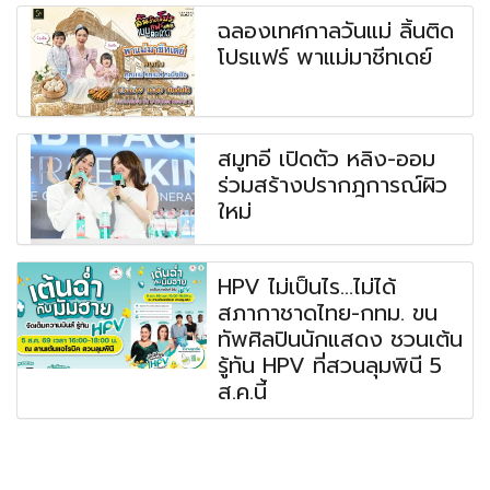
ฉลองเทศกาลวันแม่ ลิ้นติด
โปรแฟร์ พาแม่มาชีทเดย์
สมูทอี เปิดตัว หลิง-ออม
ร่วมสร้างปรากฎการณ์ผิว
ใหม่
HPV ไม่เป็นไร...ไม่ได้
สภากาชาดไทย-กทม. ขน
ทัพศิลปินนักแสดง ชวนเต้น
รู้ทัน HPV ที่สวนลุมพินี 5
ส.ค.นี้