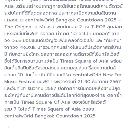
Asia เตรียมสร้างปรากฏการณ์เอ็นเตอร์เทนเมนต์เคานต์ดาวน์
ระดับโลกที่ดีที่สุดตลอดกาล ประกาศระเบิดความมันส์ในงาน
แถลงข่าว centralwOrld Bangkok Countdown 2025 –
The Original การโคจรมาพบกันของ 2 วง T-POP สุดฮอต
แห่งเอเชียที่แฟนๆ รอคอย นำโดย "เจ-อาโป-แมดดอก" จาก
วง Dice บอยแบนด์ขวัญใจแฟนเพลงทั่วเอเชีย และ "กัน-คิม"
จากวง PROXIE มาชวนทุกคนสร้างโมเมนต์ประวัติศาสตร์ข้าม
ปี กับความยิ่งใหญ่ของการฉลองเคานต์ดาวน์ที่เซ็นทรัลเวิลด์
ซึ่งได้รับการขนานนามว่าเป็น Times Square of Asia พร้อม
จัดเต็มศิลปินชื่อดังร่วมส่งมอบความสุขอุ่นเครื่องความมันส์
ตลอด 10 วันเต็ม กับ มินิคอนเสิร์ต centralwOrld New Era
Music Festival ชมฟรี!!! ระหว่างวันที่ 21-30 ธันวาคม 2567
และวันที่ 31 ธันวาคม 2567 ปิดท้ายการนับถอยหลังข้ามปีสุด
ยิ่งใหญ่กับงานเคานต์ดาวน์ระดับโลกที่ดีที่สุดของไทย ตอกย้ำ
การเป็น Times Square Of Asia ของเซ็นทรัลเวิลด์
รวม 7 ไฮไลต์ Times Square of Asia ฉลอง
centralwOrld Bangkok Countdown 2025