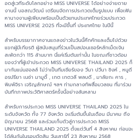
อดสู่เวทีระดับโลกอย่าง MISS UNIVERSE ได้อย่างง่ายดาย
งานนี้ บอสณวัฒน์ เตรียมจัดการประกวดเต็มรูปแบบ เพื่อเฟ้น
หานางงามผู้เพียบพร้อมเป็นตัวแทนประเทศไทยร่วมประกวด
MISS UNIVERSE 2025 ที่จะมีขึ้นที่ ประเทศไทย ในปีนี้
สำหรับบรรยากาศงานแถลงข่าวในวันนี้คึกคักและเต็มไปด้วย
แขกผู้มีเกียรติ ผู้สนับสนุนที่ร่วมเป็นสปอนเซอร์หลักเม็ดเงิน
สะพัดกว่า 115 ล้านบาท นี่แค่เริ่มต้นเท่านั้น ในขณะที่ชาวด้อม
ของว่าที่ผู้เข้าประกวด MISS UNIVERSE THAILAND 2025 ก็
มากันแน่นฮอลล์ ไม่ว่าเป็นทีมเชียร์ของ วีนา ปวีนา ซิงห์ , หนูดี
อรปรียา เนซ่า มามูดี้ , เกต เกตวลี พลบดี , มาลัยกะ คาร ,
พิมพ์จิรา เจริญลักษณ์ ฯลฯ ท่ามกลางทัพสื่อมวลชน ที่มาร่วม
บันทึกภาพประวัติศาสตร์ครั้งนี้อย่างล้นหลาม
สำหรับการประกวด MISS UNIVERSE THAILAND 2025 ใน
ระดับจังหวัด ทั้ง 77 จังหวัด จะเริ่มต้นขึ้นในเดือน มีนาคม ถึง
มิถุนายน 2568 และร่วมเก็บตัวสู่การประกวด MISS
UNIVERSE THAILAND 2025 ตั้งแต่วันที่ 4 สิงหาคม ก่อนจะ
ได้ลุ้นกันในรอบตัดสิน วันเสาร์ที่ 23 สิงหาคม 2568