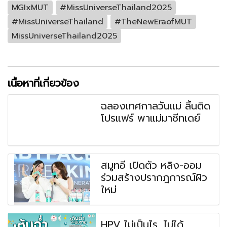
MGIxMUT
#MissUniverseThailand2025
#MissUniverseThailand
#TheNewEraofMUT
MissUniverseThailand2025
เนื้อหาที่เกี่ยวข้อง
ฉลองเทศกาลวันแม่ ลิ้นติด
โปรแฟร์ พาแม่มาชีทเดย์
สมูทอี เปิดตัว หลิง-ออม
ร่วมสร้างปรากฎการณ์ผิว
ใหม่
HPV ไม่เป็นไร...ไม่ได้