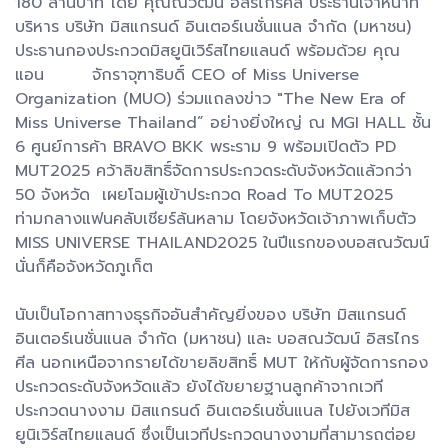
180 ล้านบาท โดย คุณณวัฒน์ อิสรไกรศีล ประธานเจ้าหน้าที่
บริหาร บริษัท มิสแกรนด์ อินเตอร์เนชั่นแนล จำกัด (มหาชน)
ประธานกองประกวดมิสยูนิเวิร์สไทยแลนด์ พร้อมด้วย คุณ
แอน จักราจุฑาธิบดิ์ CEO of Miss Universe
Organization (MUO) ร่วมแถลงข่าว "The New Era of
Miss Universe Thailand” อย่างยิ่งใหญ่ ณ MGI HALL ชั้น
6 ศูนย์การค้า BRAVO BKK พระราม 9 พร้อมเปิดตัว PD
MUT2025 คว้าลิขสิทธิ์จัดการประกวดระดับจังหวัดแล้วกว่า
50 จังหวัด เผยโฉมผู้เข้าประกวด Road To MUT2025
ท่ามกลางแฟนคลับเชียร์ล้นหลาม โดยจังหวัดเจ้าภาพเก็บตัว
MISS UNIVERSE THAILAND2025 ในปีแรกของบอสณวัฒน์
นั่นก็คือจังหวัดภูเก็ต
นับเป็นโอกาสทางธุรกิจอันสำคัญยิ่งของ บริษัท มิสแกรนด์
อินเตอร์เนชั่นแนล จำกัด (มหาชน) และ บอสณวัฒน์ อิสรไกร
ศีล นอกเหนือจากรายได้ขายลิขสิทธิ์ MUT ให้กับผู้จัดการกอง
ประกวดระดับจังหวัดแล้ว ยังได้ขยายฐานลูกค้าจากเวที
ประกวดนางงาม มิสแกรนด์ อินเตอร์เนชั่นแนล ไปยังเวทีมิส
ยูนิเวิร์สไทยแลนด์ ซึ่งเป็นเวทีประกวดนางงามที่สามารถต่อย