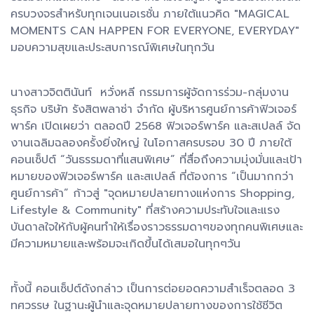
ครบวงจรสำหรับทุกเจนเนอเรชั่น ภายใต้แนวคิด "MAGICAL
MOMENTS CAN HAPPEN FOR EVERYONE, EVERYDAY"
มอบความสุขและประสบการณ์พิเศษในทุกวัน
นางสาวจิตตินันท์ หวั่งหลี กรรมการผู้จัดการร่วม-กลุ่มงาน
ธุรกิจ บริษัท รังสิตพลาซ่า จำกัด ผู้บริหารศูนย์การค้าฟิวเจอร์
พาร์ค เปิดเผยว่า ตลอดปี 2568 ฟิวเจอร์พาร์ค และสเปลล์ จัด
งานเฉลิมฉลองครั้งยิ่งใหญ่ ในโอกาสครบรอบ 30 ปี ภายใต้
คอนเซ็ปต์ “วันธรรมดาที่แสนพิเศษ” ที่สื่อถึงความมุ่งมั่นและเป้า
หมายของฟิวเจอร์พาร์ค และสเปลล์ ที่ต้องการ “เป็นมากกว่า
ศูนย์การค้า” ก้าวสู่ "จุดหมายปลายทางแห่งการ Shopping,
Lifestyle & Community" ที่สร้างความประทับใจและแรง
บันดาลใจให้กับผู้คนทำให้เรื่องราวธรรมดาๆของทุกคนพิเศษและ
มีความหมายและพร้อมจะเกิดขึ้นได้เสมอในทุกๆวัน
ทั้งนี้ คอนเซ็ปต์ดังกล่าว เป็นการต่อยอดความสำเร็จตลอด 3
ทศวรรษ ในฐานะผู้นำและจุดหมายปลายทางของการใช้ชีวิต