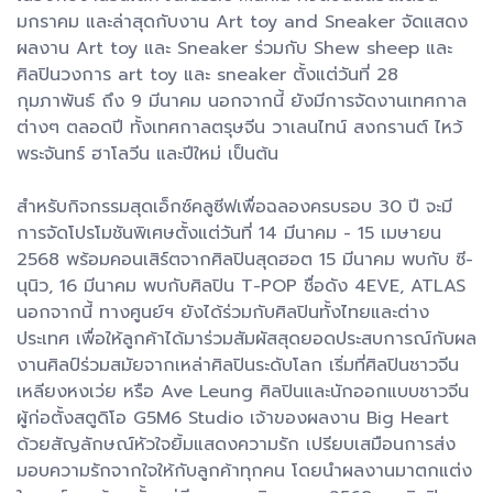
มกราคม และล่าสุดกับงาน Art toy and Sneaker จัดแสดง
ผลงาน Art toy และ Sneaker ร่วมกับ Shew sheep และ
ศิลปินวงการ art toy และ sneaker ตั้งแต่วันที่ 28
กุมภาพันธ์ ถึง 9 มีนาคม นอกจากนี้ ยังมีการจัดงานเทศกาล
ต่างๆ ตลอดปี ทั้งเทศกาลตรุษจีน วาเลนไทน์ สงกรานต์ ไหว้
พระจันทร์ ฮาโลวีน และปีใหม่ เป็นต้น
สำหรับกิจกรรมสุดเอ็กซ์คลูซีฟเพื่อฉลองครบรอบ 30 ปี จะมี
การจัดโปรโมชันพิเศษตั้งแต่วันที่ 14 มีนาคม - 15 เมษายน
2568 พร้อมคอนเสิร์ตจากศิลปินสุดฮอต 15 มีนาคม พบกับ ซี-
นุนิว, 16 มีนาคม พบกับศิลปิน T-POP ชื่อดัง 4EVE, ATLAS
นอกจากนี้ ทางศูนย์ฯ ยังได้ร่วมกับศิลปินทั้งไทยและต่าง
ประเทศ เพื่อให้ลูกค้าได้มาร่วมสัมผัสสุดยอดประสบการณ์กับผล
งานศิลป์ร่วมสมัยจากเหล่าศิลปินระดับโลก เริ่มที่ศิลปินชาวจีน
เหลียงหงเว่ย หรือ Ave Leung ศิลปินและนักออกแบบชาวจีน
ผู้ก่อตั้งสตูดิโอ G5M6 Studio เจ้าของผลงาน Big Heart
ด้วยสัญลักษณ์หัวใจยิ้มแสดงความรัก เปรียบเสมือนการส่ง
มอบความรักจากใจให้กับลูกค้าทุกคน โดยนำผลงานมาตกแต่ง