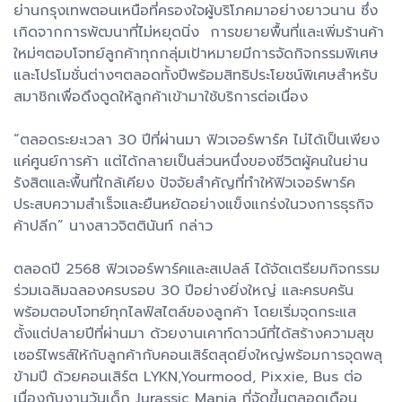
ย่านกรุงเทพตอนเหนือที่ครองใจผู้บริโภคมาอย่างยาวนาน ซึ่ง
เกิดจากการพัฒนาที่ไม่หยุดนิ่ง การขยายพื้นที่และเพิ่มร้านค้า
ใหม่ๆตอบโจทย์ลูกค้าทุกกลุ่มเป้าหมายมีการจัดกิจกรรมพิเศษ
และโปรโมชั่นต่างๆตลอดทั้งปีพร้อมสิทธิประโยชน์พิเศษสำหรับ
สมาชิกเพื่อดึงดูดให้ลูกค้าเข้ามาใช้บริการต่อเนื่อง
“ตลอดระยะเวลา 30 ปีที่ผ่านมา ฟิวเจอร์พาร์ค ไม่ได้เป็นเพียง
แค่ศูนย์การค้า แต่ได้กลายเป็นส่วนหนึ่งของชีวิตผู้คนในย่าน
รังสิตและพื้นที่ใกล้เคียง ปัจจัยสำคัญที่ทำให้ฟิวเจอร์พาร์ค
ประสบความสำเร็จและยืนหยัดอย่างแข็งแกร่งในวงการธุรกิจ
ค้าปลีก” นางสาวจิตตินันท์ กล่าว
ตลอดปี 2568 ฟิวเจอร์พาร์คและสเปลล์ ได้จัดเตรียมกิจกรรม
ร่วมเฉลิมฉลองครบรอบ 30 ปีอย่างยิ่งใหญ่ และครบครัน
พร้อมตอบโจทย์ทุกไลฟ์สไตล์ของลูกค้า โดยเริ่มจุดกระแส
ตั้งแต่ปลายปีที่ผ่านมา ด้วยงานเคาท์ดาวน์ที่ได้สร้างความสุข
เซอร์ไพรส์ให้กับลูกค้ากับคอนเสิร์ตสุดยิ่งใหญ่พร้อมการจุดพลุ
ข้ามปี ด้วยคอนเสิร์ต LYKN,Yourmood, Pixxie, Bus ต่อ
เนื่องกับงานวันเด็ก Jurassic Mania ที่จัดขึ้นตลอดเดือน