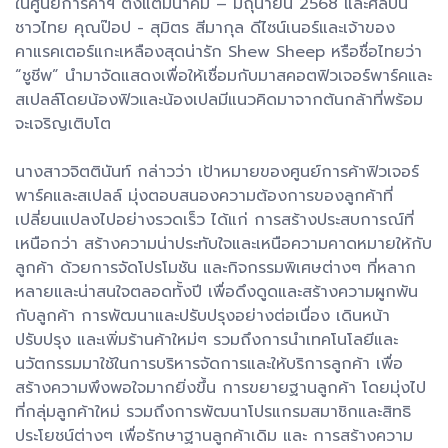
ในศูนย์การค้าฯ ตั้งแต่มีนาคม – มิถุนายน 2568 และศิลปิน
ชาวไทย คุณป๊อป - สุมิตร สีมากุล ดีไซน์เนอร์และเจ้าของ
คาแรคเตอร์แกะเหลืองสุดน่ารัก Shew Sheep หรือชื่อไทยว่า
“ชูชีพ” นำมาจัดแสดงเพื่อให้เชื่อมกับมาสคอตฟิวเจอร์พาร์คและ
สเปลล์โดยน้องฟิวและน้องเปลมีแนวคิดมาจากต้นกล้าที่พร้อม
จะเจริญเติบโต
นางสาวจิตตินันท์ กล่าวว่า เป้าหมายของศูนย์การค้าฟิวเจอร์
พาร์คและสเปลล์ มุ่งตอบสนองความต้องการของลูกค้าที่
เปลี่ยนแปลงไปอย่างรวดเร็ว ได้แก่ การสร้างประสบการณ์ที่
เหนือกว่า สร้างความน่าประทับใจและเหนือความคาดหมายให้กับ
ลูกค้า ด้วยการจัดโปรโมชัน และกิจกรรมพิเศษต่างๆ ที่หลาก
หลายและน่าสนใจตลอดทั้งปี เพื่อดึงดูดและสร้างความผูกพัน
กับลูกค้า การพัฒนาและปรับปรุงอย่างต่อเนื่อง เดินหน้า
ปรับปรุง และเพิ่มร้านค้าใหม่ๆ รวมถึงการนำเทคโนโลยีและ
นวัตกรรมมาใช้ในการบริหารจัดการและให้บริการลูกค้า เพื่อ
สร้างความพึงพอใจมากยิ่งขึ้น การขยายฐานลูกค้า โดยมุ่งไป
ที่กลุ่มลูกค้าใหม่ รวมถึงการพัฒนาโปรแกรมสมาชิกและสิทธิ
ประโยชน์ต่างๆ เพื่อรักษาฐานลูกค้าเดิม และ การสร้างความ