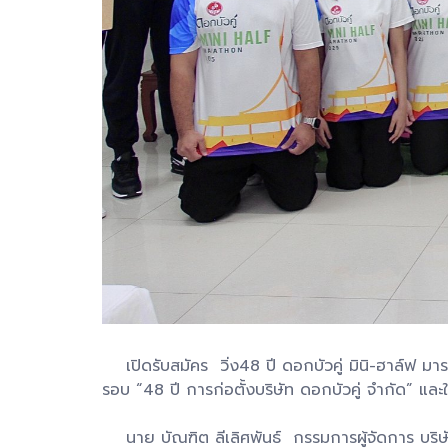
เปิดรับสมัคร วิ่ง48 ปี ดอกบัวคู่ มินิ-ฮาล์ฟ ม
รอบ “48 ปี การก่อตั้งบริษัท ดอกบัวคู่ จํากัด” แล
นาย บัณฑิต ลีเลิศพันธ์ กรรมการผู้จัดการ บริษั