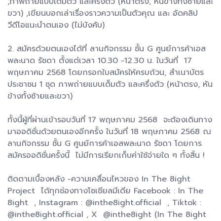
,ภาพถ่ายแบบเต็มตัว และครึ่งตัว (หน้าตรง, หันข้างทั้งซ้ายและ
ขวา) ,เขียนบอกเล่าเรื่องราวความเป็นตัวคุณ และ อัดคลิป
วีดีโอแนะนำตนเอง (ไม่บังคับ)
2. สมัครด้วยตนเองได้ที่ ลานกิจกรรม ชั้น G ศูนย์การค้าเอส
พละนาด รัชดา ตั้งแต่เวลา 10.30 -12.30 น. ในวันที่ 17
พฤษภาคม 2568 โดยกรอกใบสมัครให้ครบถ้วน, สำเนาบัตร
ประชาชน 1 ชุด ภาพถ่ายแบบเต็มตัว และครึ่งตัว (หน้าตรง, หัน
ข้างทั้งซ้ายและขวา)
ทั้งนี้ผู้ที่ผ่านเข้ารอบวันที่ 17 พฤษภาคม 2568 จะต้องเดินทาง
มาออดิชั่นด้วยตนเองอีกครั้ง ในวันที่ 18 พฤษภาคม 2568 ณ
ลานกิจกรรม ชั้น G ศูนย์การค้าเอสพละนาด รัชดา โดยการ
สมัครออดิชั่นครั้งนี้ ไม่มีการเรียกเก็บค่าใช้จ่ายใด ๆ ทั้งสิ้น !
ติดตามเบื้องหลัง -ความเคลื่อนไหวของ In The 8ight
Project ได้ทุกช่องทางโซเชียลมีเดีย Facebook : In The
8ight , Instagram : @inthe8ight.official , Tiktok :
@inthe8ight.official , X @inthe8ight (In The 8ight