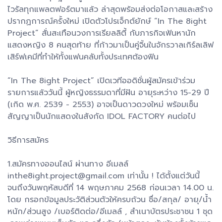
ไวรัลทุกแพลตฟอร์ตมาแล้ว ล่าสุดพร้อมส่งต่อโอกาสและสร้าง
ปรากฏการณ์ครั้งใหม่ เปิดตัวโปรเจ็กต์ยักษ์ “In The 8ight
Project” สั่นสะเทือนวงการเรียลลิตี้ กับภารกิจเฟ้นหานัก
แสดงหญิง 8 คนสุดท้าย ที่ก้าวมาเป็นคู่จิ้นในจักรวาลเกิร์ลเลิฟ
เสิร์ฟเคมีที่ทำให้ทั้งแฟนคลับทั้งประเทศต้องฟิน
“In The 8ight Project” เปิดเวทีออดิชั่นผู้สมัครเข้าร่วม
รายการแล้ววันนี้ ผู้หญิงธรรมดาที่มีฝัน อายุระหว่าง 15-29 ปี
(เกิด พ.ศ. 2539 - 2553) อาจเป็นดาวดวงใหม่ พร้อมเซ็น
สัญญาเป็นนักแสดงในสังกัด IDOL FACTORY คนต่อไป
วิธีการสมัคร
1.สมัครทางออนไลน์ ผ่านทาง อีเมลล์
inthe8ight.project@gmail.com เท่านั้น ! ได้ตั้งแต่วันนี้
จนถึงวันพฤหัสบดีที่ 14 พฤษภาคม 2568 ก่อนเวลา 14.00 น.
โดย กรอกข้อมูลประวัติส่วนตัวให้ครบถ้วน ชื่อ/สกุล/ อายุ/น้ำ
หนัก/ส่วนสูง /เบอร์ติดต่อ/อีเมลล์ , สำเนาบัตรประชาชน 1 ชุด