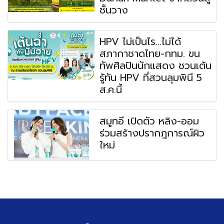
ชั้นวาง
HPV ไม่เป็นไร...ไม่ได้
สภากาชาดไทย-กทม. ขน
ทัพศิลปินนักแสดง ชวนเต้น
รู้ทัน HPV ที่สวนลุมพินี 5
ส.ค.นี้
สมูทอี เปิดตัว หลิง-ออม
ร่วมสร้างปรากฎการณ์ผิว
ใหม่