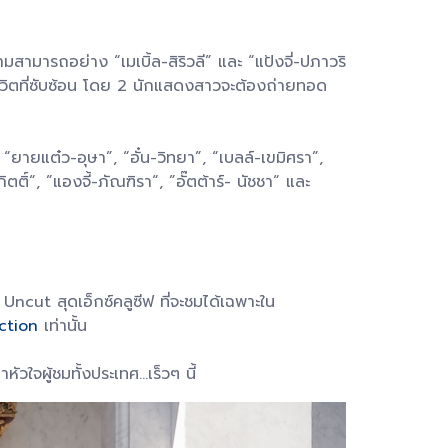
ามารถอย่าง “เมเบิ้ล-สิริวลี” และ “แป้งจี่-ปภาวริ
ีวิตที่ซับซ้อน โดย 2 นักแสดงสาวจะต้องถ่ายทอด
“ยายแต๋ว-อุษา”, “อั๋น-วิทยา”, “เบลล์-เขมิศรา”,
ติ์“, ”แองจี้-ภัณฑิรา“, ”อั๊ตต้าร์- นัชชา“ และ
ncut สุดเอ็กซ์คลูซีฟ ที่จะชมได้เฉพาะใน
ction
เท่านั้น
จผู้ชมทั้งประเทศ...เร็วๆ นี้