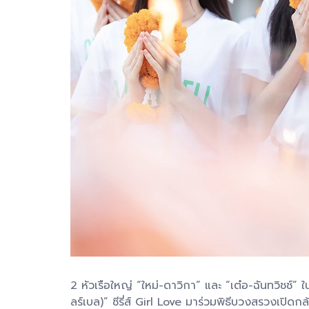
2 หัวเรือใหญ่ “ใหม่-ดาวิกา” และ “เต๋อ-ฉันทวิชช์
ลร์เบล)” ซีรี่ส์ Girl Love มาร่วมพิธีบวงสรวงเปิดก