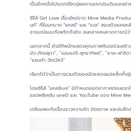
เป็นอีกหนึ่งโปรเจกต์ใหญ่ผลงานแรกประเดิมของค่าย
ซีรีส์ Girl Love เรื่องใหม่จาก Mine Media Produ
นท์” ที่รับบทบาท "แคลร์" และ "เบล" สองตัวละครห
อารมณ์แบบถึงพริกถึงขิง จนหลายคนคาดการณ์ว่า ซีรีส
นอกจากนี้ ยังมีทัพนักแสดงคุณภาพคับจอร่วมสร้างสีส
บัว-ภัทรสุดา“, ”แอมแปร์-สุทธาทิพย์“, ”อาย-ฟาริดา“,
”แซนต้า วัชรวิศว์“
เรียกได้ว่าเป็นการรวมตัวของนักแสดงแม่เหล็กทั้งรุ
โดยซีรีส์ “แคลร์เบล” มีกำหนดออกอากาศตอนแรกให้แ
แอปพลิเคชัน oneD และ YouTube ของ Mine Me
เตรียมพบกับเรื่องราวความรัก มิตรภาพ และปมลึกลับที