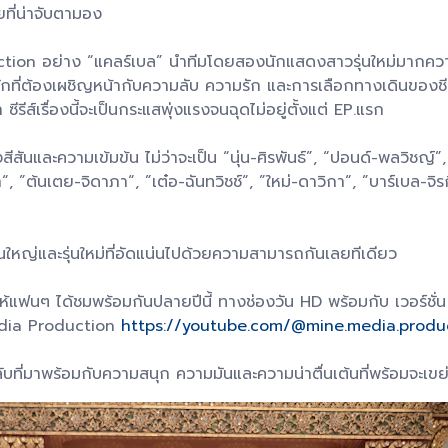
ที่น่าจับตามอง
ction อย่าง “แคลร์เบล” นำทีมโดยสองนักแสดงสาวรุ่นใหม่มากความส
ลักที่ต้องเผชิญหน้ากับความลับ ความรัก และการเลือกทางเดินของช
์เรื่องนี้จะเป็นกระแสพุ่งแรงจนฉุดไม่อยู่ตั้งแต่ EP.แรก
ันและความเข้มข้น ไม่ว่าจะเป็น “นุ่น-ศิรพันธ์”, “ปอนด์-พลวิชญ์”, 
 ”ต้นเตย-จิดาภา“, ”เต๋อ-ฉันทวิชช์“, ”ใหม่-ดาวิกา“, ”บาร์เบล-จิรกิต
่นใหญ่และรุ่นใหม่ที่อัดแน่นไปด้วยความสามารถกันเลยทีเดียว
ฟนๆ ได้ชมพร้อมกันปลายปีนี้ ทางช่องวัน HD พร้อมกับ เวอร์ชั่น U
dia Production
https://youtube.com/@mine.media.produ
่มาพร้อมกับความสนุก ความมันและความน่าตื่นเต้นที่พร้อมจะเขย่าหัวใ