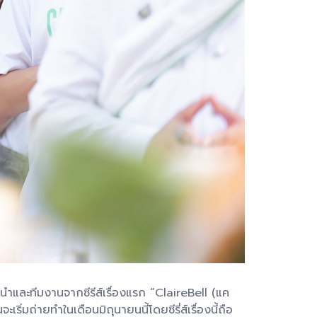
นำและทีมงานจากซีรีส์เรื่องแรก “ClaireBell (แค
่มถ่ายทำในเดือนมิถุนายนนี้โดยซีรี่ส์เรื่องนี้ถือ