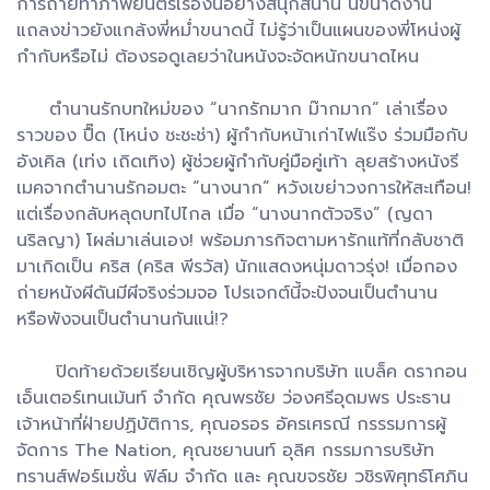
การถ่ายทำภาพยนตร์เรื่องนี้อย่างสนุกสนาน นี่ขนาดงาน
แถลงข่าวยังแกล้งพี่หม่ำขนาดนี้ ไม่รู้ว่าเป็นแผนของพี่โหน่งผู้
กำกับหรือไม่ ต้องรอดูเลยว่าในหนังจะจัดหนักขนาดไหน
ตำนานรักบทใหม่ของ “นากรักมาก ม๊ากมาก” เล่าเรื่อง
ราวของ ปื๊ด (โหน่ง ชะชะช่า) ผู้กำกับหน้าเก่าไฟแร๊ง ร่วมมือกับ
อังเคิล (เท่ง เถิดเทิง) ผู้ช่วยผู้กำกับคู่มือคู่เท้า ลุยสร้างหนังรี
เมคจากตำนานรักอมตะ “นางนาก” หวังเขย่าวงการให้สะเทือน!
แต่เรื่องกลับหลุดบทไปไกล เมื่อ “นางนากตัวจริง” (ญดา
นริลญา) โผล่มาเล่นเอง! พร้อมภารกิจตามหารักแท้ที่กลับชาติ
มาเกิดเป็น คริส (คริส พีรวัส) นักแสดงหนุ่มดาวรุ่ง! เมื่อกอง
ถ่ายหนังผีดันมีผีจริงร่วมจอ โปรเจกต์นี้จะปังจนเป็นตำนาน
หรือพังจนเป็นตำนานกันแน่!?
ปิดท้ายด้วยเรียนเชิญผู้บริหารจากบริษัท แบล็ค ดรากอน
เอ็นเตอร์เทนเม้นท์ จำกัด คุณพรชัย ว่องศรีอุดมพร ประธาน
เจ้าหน้าที่ฝ่ายปฏิบัติการ, คุณอรอร อัครเศรณี กรรรมการผู้
จัดการ The Nation, คุณชยานนท์ อุลิศ กรรมการบริษัท
ทรานส์ฟอร์เมชั่น ฟิล์ม จำกัด และ คุณขจรชัย วชิรพิศุทธ์โศภิน