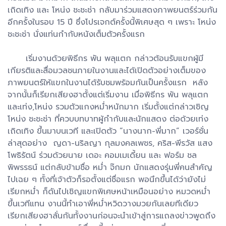
เถิดเทิง และ โหน่ง ชะชะช่า กลับมาร่วมแสดงภาพยนตร์ร่วมกัน
อีกครั้งในรอบ 15 ปี ซึ่งโปรเจกต์ครั้งนี้พิเศษสุด ๆ เพราะ โหน่ง
ชะชะช่า นั่งแท่นกำกับหนังเต็มตัวครั้งแรก
เริ่มงานด้วยพิธีกร พัน พลุแตก กล่าวต้อนรับแขกผู้มี
เกียรติและสื่อมวลชนภายในงานและได้เปิดตัวอย่างเต็มของ
ภาพยนตร์ให้แขกในงานได้รับชมพร้อมกันเป็นครั้งแรก หลัง
จากนั้นก็เรียกเสียงฮาตั้งแต่เริ่มงาน เมื่อพิธีกร พัน พลุแตก
และเท่ง,โหน่ง รวมตัวแกงหม่ำหนักมาก เริ่มตั้งแต่กล่าวเชิญ
โหน่ง ชะชะช่า ที่ควบบทบาทผู้กำกับและนักแสดง ต่อด้วยเท่ง
เถิดเทิง ขึ้นมาบนเวที และเปิดตัว “นางนาก-พี่มาก” เวอร์ชั่น
ล่าสุดอย่าง ญดา-นริลญา กุลมงคลเพชร, คริส-พีรวัส แสง
โพธิรัตน์ ร่วมด้วยนาย เดอะ คอมเมเดี้ยน และ ฟอร์ม ชล
พิพรรธน์ แต่กลับข้ามชื่อ หม่ำ จ๊กมก นักแสดงรุ่นพี่คนสำคัญ
ไปเฉย ๆ ทั้งที่เจ้าตัวก็รอตั้งแต่ชื่อแรก พอนึกขึ้นได้ว่ายังไม่
เรียกหม่ำ ก็ดันไปเชิญแขกพิเศษหน้าเหมือนอย่าง หมวดหม่ำ
ขึ้นเวทีแทน งานนี้ทำเอาพี่หม่ำหวิดวางมวยกันเลยทีเดียว
เรียกเสียงฮาลั่นกันทั้งงานก่อนจะนำเข้าสู่การแถลงข่าวพูดถึง