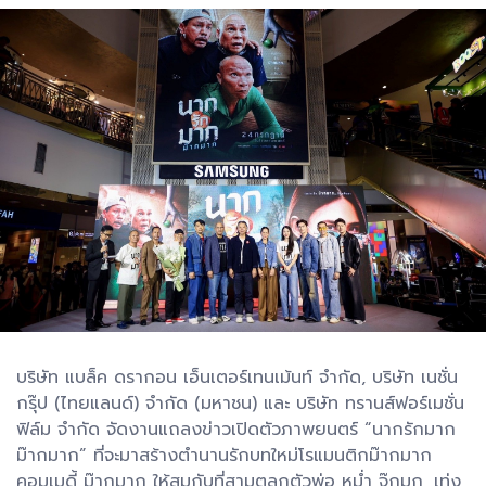
บริษัท แบล็ค ดรากอน เอ็นเตอร์เทนเม้นท์ จำกัด, บริษัท เนชั่น
กรุ๊ป (ไทยแลนด์) จำกัด (มหาชน) และ บริษัท ทรานส์ฟอร์เมชั่น
ฟิล์ม จำกัด จัดงานแถลงข่าวเปิดตัวภาพยนตร์ “นากรักมาก
ม๊ากมาก” ที่จะมาสร้างตำนานรักบทใหม่โรแมนติกม๊ากมาก
คอมเมดี้ ม๊ากมาก ให้สมกับที่สามตลกตัวพ่อ หม่ำ จ๊กมก, เท่ง