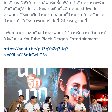
โปรดิวเซอร์บริษัท ทรานส์ฟอร์เมชั่น ฟิล์ม จำกัด ถ่ายภาพร่วม
กันกับทีมผู้กำกับและนักแสดงเป็นที่ระลึก ก่อนจะไปพบกับ
ภาพยนตร์โรแมนติกม๊ากมาก คอมเมดี้ม๊ากมาก "นากรักมาก
ม๊ากมาก" ในโรงภาพยนตร์ วันที่ 24 กรกฏาคมนี้
แฟนๆ สามารถชมตัวอย่างภาพยนตร์ “นากรักมาก ม๊ากมาก”
ได้แล้วทาง YouTube Black Dragon Entertainment :
https://youtu.be/pU3gYnZq7Ug?
si=0RLaC18dJrEwHTSs