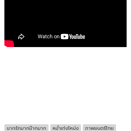
นากรักมากม๊ากมาก
หม่ำเท่งโหน่ง
ภาพยนตร์ไทย