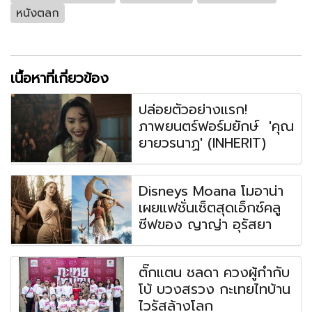
หนังตลก
เนื้อหาที่เกี่ยวข้อง
ปล่อยตัวอย่างแรก!
ภาพยนตร์ฟอร์มยักษ์ 'คุณ
ยายวรนาฏ' (INHERIT)
Disneys Moana โมอาน่า
เผยแฟชั่นเซ็ตสุดเอ็กซ์คลู
ซีฟของ ญาญ่า อุรัสยา
ตั๊กแตน ชลดา ควงผู้กำกับ
โบ้ บวงสรวง กะเทยไทบ้าน
ไวรัสล้างโลก