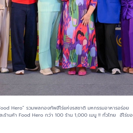
 : Food Hero” รวมพลกองทัพฮีโร่แห่งรสชาติ มหกรรมอาหารอร่อย ขอ
ร้านค้า Food Hero กว่า 100 ร้าน 1,000 เมนู !! ทั่วไทย ฮีโร่ข