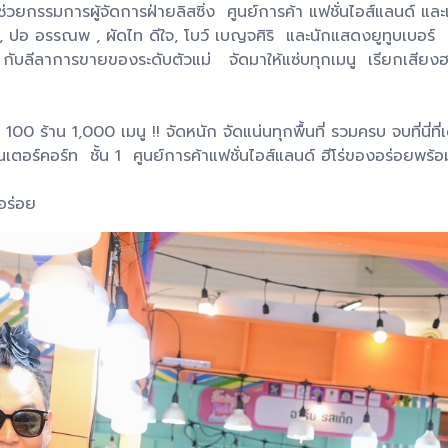
ยกรรมการผู้จัดการฝ่ายลิสซิ่ง ศูนย์การค้า แฟชั่นไอส์แลนด์ และเ
 ปอ อรรณพ , ผัดไท ดีใจ, โบว์ เบญจศิริ และนักแสดงยูทูบเบอร์ 
กับลีลาการขายของระดับตัวแม่ จัดมาให้แซ่บทุกเมนู เรียกเสียงฮาจ
100 ร้าน 1,000 เมนู !! จัดหนัก จัดแน่นทุกพื้นที่ รวมครบ จบที่นี
นเตอร์คอร์ท ชั้น 1 ศูนย์การค้าแฟชั่นไอส์แลนด์ ฮีโร่ของอร่อยพร
อร่อย