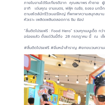
ภายในงานได้รับเกียรติจาก คุณสมาพร คำชาย ผู้ช่ว
อาทิ เด่นคุณ งามเนตร, ฟลุ้ค ณธัช, ธงธง มกจ๊ก,
ตามสไตล์นักรีวิวเบอร์ใหญ่ ที่พกพาความสนุกสนาน 
หัวเราะ เพลิดเพลินตลอดการ ชิม ช้อป
“ลิ้นติดโปรแฟร์ : Food Hero” รวมทุกเมนูเด็ด กว่า 
อร่อยแล้ว ตั้งแต่วันนี้ถึง 28 กรกฎาคม นี้ ณ เซ็
#ลิ้นติดโปรแฟร์ #อิ่มหนำสำราญ #ยกขบวนความ