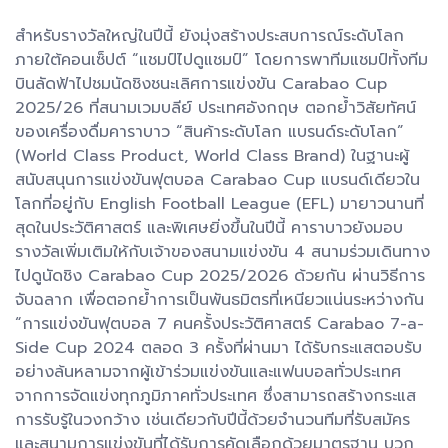
สำหรับรางวัลใหญ่ในปีนี้ ยังมุ่งสร้างประสบการณ์ระดับโลก
ภายใต้คอนเซ็ปต์ “แชมป์ไปดูแชมป์” โดยการพาทีมแชมป์ทั้งทีม
บินลัดฟ้าไปชมนัดชิงชนะเลิศการแข่งขัน Carabao Cup
2025/26 ที่สนามเวมบลีย์ ประเทศอังกฤษ ตอกย้ำวิสัยทัศน์
ของเครื่องดื่มคาราบาว “สินค้าระดับโลก แบรนด์ระดับโลก”
(World Class Product, World Class Brand) ในฐานะผู้
สนับสนุนการแข่งขันฟุตบอล Carabao Cup แบรนด์เดียวใน
โลกที่อยู่กับ English Football League (EFL) มายาวนานที่
สุดในประวัติศาสตร์ และพิเศษยิ่งขึ้นในปีนี้ คาราบาวยังมอบ
รางวัลเพิ่มเติมให้กับเจ้าของสนามแข่งขัน 4 สนามร่วมเดินทาง
ไปดูนัดชิง Carabao Cup 2025/2026 ด้วยกัน ผ่านวิธีการ
จับฉลาก เพื่อตอกย้ำการเป็นพันธมิตรที่เหนียวแน่นระหว่างกัน
“การแข่งขันฟุตบอล 7 คนครั้งประวัติศาสตร์ Carabao 7-a-
Side Cup 2024 ตลอด 3 ครั้งที่ผ่านมา ได้รับกระแสตอบรับ
อย่างล้นหลามจากผู้เข้าร่วมแข่งขันและแฟนบอลทั่วประเทศ
จากการจัดแข่งทุกภูมิภาคทั่วประเทศ ซึ่งสามารถสร้างกระแส
การรับรู้ในวงกว้าง เช่นเดียวกับปีนี้ด้วยจำนวนทีมที่รับสมัคร
และสนามการแข่งขันที่ได้รับการคัดเลือกด้วยมาตรฐาน บวก