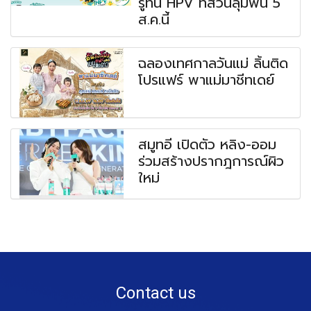
รู้ทัน HPV ที่สวนลุมพินี 5
ส.ค.นี้
ฉลองเทศกาลวันแม่ ลิ้นติด
โปรแฟร์ พาแม่มาชีทเดย์
สมูทอี เปิดตัว หลิง-ออม
ร่วมสร้างปรากฎการณ์ผิว
ใหม่
Contact us