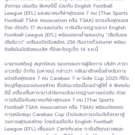
อังกฤษ เช่นเดิม พิเศษปีนี้ ร่วมกับ English Football
League (EFL) และสมาคมกีฬาฟุตบอล 7 คน (Thai Sports
Football TSAA Association หรือ TSAA) ยกระดับฟุตบอล
ไทย เปิดตัว 17 สนามแข่งขัน การันตีมาตรฐานจาก English
Football League (EFL) พร้อมตอกย้ำแคมเปญ “เชียร์บอล
เชียร์บาว” เตรียมเปิดรับสมัคร 256 ทีมจากทั่วประเทศ พร้อม
ชิงชัยในนัดชิงชนะเลิศ ที่จังหวัดภูเก็ต 14 ธ.ค.นี้
นายกมลดิษฐ สมุทรโคจร รองกรรมการผู้จัดการ บริษัท คารา
บาวกรุ๊ป จำกัด (มหาชน) กล่าวว่า กลับมาอีกครั้งสำหรับการ
แข่งขันฟุตบอล 7 คน Carabao 7-a-Side Cup 2025 ที่ยิ่ง
ใหญ่ที่สุดของประเทศไทย ซึ่งจัดมาต่อเนื่องเข้าสู่ปีที่ 4 พิเศษใน
ปีนี้ เครื่องดื่มคาราบาวได้ยกระดับมาตรฐานการแข่งขัน ด้วย
การจับมือกับสมาคมกีฬาฟุตบอล 7 คน (Thai Sports
Football TSAA Association หรือ TSAA) พร้อมต่อยอด
การสนับสนุน Carabao Cup นำประสบการณ์ระดับโลกมาสู่
วงการฟุตบอลไทย โดยร่วมมือกับ English Football
League (EFL) เพื่อออก Certificate การันตีคุณภาพและ