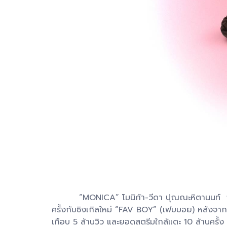
“MONICA” โมนิก้า-วีดา ปุณณะหิตานนท์ จากค่าย
ครั้งกับซิงเกิลใหม่ “FAV BOY” (เฟบบอย) หลังจ
เกือบ 5 ล้านวิว และยอดสตรีมใกล้แตะ 10 ล้านครั้ง