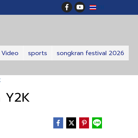
TH
Video
sports
songkran festival 2026
K
ค Y2K