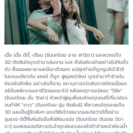
เมื่อ เมื่อ ดีดี้, เดือน (รับบทโดย อาย ฟาริดา) และพวกแก๊ง
3D ตัดสินใจบุกเข้ามาเล่นงาน เบล ถึงในห้องขังอย่างไม่ทันตั้ง
ตัว ซึ่งเธอพยายามหนีเอาตัวรอด แต่สุดท้ายก็ถูกรุมจับไว้ได้!
ในขณะเดียวกัน แคลร์ ก็ถูก ผู้คุมหน้าใหม่ บุกเข้ามาทำร้ายใน
ห้องขังอีกฝั่ง อย่างไรก็ตาม สถานการณ์กลับตาลปัตรเมื่อแค
ลร์ดันพลิกเกมเอาชีวิตรอดมาได้ หลังเหตุการณ์สงบ "วิชัย"
(รับบทโดย อั๋น วิทยา) หัวหน้าผู้คุมสั่งลงโทษทุกคนที่เกี่ยวข้อง
จนทำให้ "ดาว" (รับบทโดย นุ่น ศิรพันธ์) พี่สาวคนโตของแก๊ง
3D และเป็นชู้รักลับๆ ของวิชัยโกรธมากและต่อว่าดีดี้อย่าง
รุนแรง ดีดี้ที่แค้นจัดจึงสั่งให้แมงปอ (รับบทโดย ต้นเตย จิดา
ภา) แมสเซนเจอร์สาวประจำคุกล่อลวงเบลไปทำร้ายหน้าห้องน้ำ