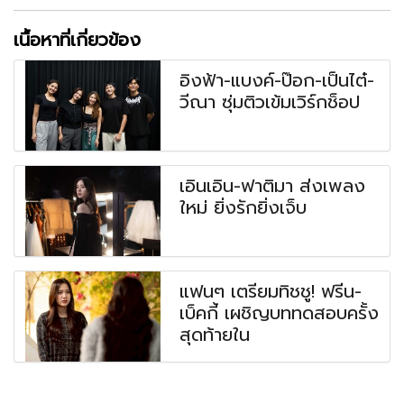
เนื้อหาที่เกี่ยวข้อง
อิงฟ้า-แบงค์-ป๊อก-เป็นไต๋-
วีณา ซุ่มติวเข้มเวิร์กช็อป
เอินเอิน-ฟาติมา ส่งเพลง
ใหม่ ยิ่งรักยิ่งเจ็บ
แฟนๆ เตรียมทิชชู! ฟรีน-
เบ็คกี้ เผชิญบททดสอบครั้ง
สุดท้ายใน