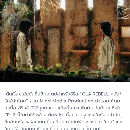
เดินเรื่องเข้มข้นขึ้นอีกสเตปสำหรับซีรีส์ “CLAIREBELL คลั่ง/
รัก/นักโทษ” จาก Mind Media Production นำแสดงโดย
เมเบิ้ล-สิริวลี สิริวิบูลย์ และ แป้งจี่-ปภาวรินท์ สวัสดิเวช ซึ่งใน
EP. 2 ก็ไม่ทำให้แฟนๆ ผิดหวัง เมื่อความรุนแรงในเรือนจำปะทุ
ขึ้นอีกครั้ง พร้อมเผยเบื้องลึกความสัมพันธ์ระหว่าง "เบล" และ
"แคลร์" ที่ค่อยๆ ชัดเจนขึ้นท่ามกลางความวุ่นวาย!!