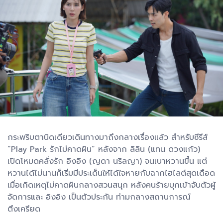
กระพริบตานิดเดียวเดินทางมาถึงกลางเรื่องแล้ว สำหรับซีรีส์
“Play Park รักไม่คาดฝัน” หลังจาก ลิลิน (แทน ดวงแก้ว)
เปิดโหมดคลั่งรัก อิงอิง (ญดา นริลญา) จนเบาหวานขึ้น แต่
หวานได้ไม่นานก็เริ่มมีประเด็นให้ได้ใจหายกับฉากไฮไลต์สุดเดือด
เมื่อเกิดเหตุไม่คาดฝันกลางสวนสนุก หลังคนร้ายบุกเข้าจับตัวผู้
จัดการและ อิงอิง เป็นตัวประกัน ท่ามกลางสถานการณ์
ตึงเครียด