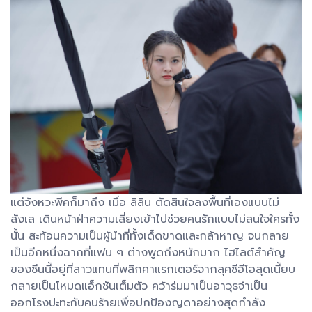
แต่จังหวะพีคก็มาถึง เมื่อ ลิลิน ตัดสินใจลงพื้นที่เองแบบไม่
ลังเล เดินหน้าฝ่าความเสี่ยงเข้าไปช่วยคนรักแบบไม่สนใจใครทั้ง
นั้น สะท้อนความเป็นผู้นำที่ทั้งเด็ดขาดและกล้าหาญ จนกลาย
เป็นอีกหนึ่งฉากที่แฟน ๆ ต่างพูดถึงหนักมาก ไฮไลต์สำคัญ
ของซีนนี้อยู่ที่สาวแทนที่พลิกคาแรกเตอร์จากลุคซีอีโอสุดเนี้ยบ
กลายเป็นโหมดแอ็กชันเต็มตัว คว้าร่มมาเป็นอาวุธจำเป็น
ออกโรงปะทะกับคนร้ายเพื่อปกป้องญดาอย่างสุดกำลัง