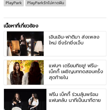
PlayPark
PlayParkรักไม่คาดฝัน
เนื้อหาที่เกี่ยวข้อง
เอินเอิน-ฟาติมา ส่งเพลง
ใหม่ ยิ่งรักยิ่งเจ็บ
แฟนๆ เตรียมทิชชู! ฟรีน-
เบ็คกี้ เผชิญบททดสอบครั้ง
สุดท้ายใน
ฟรีน เบ็คกี้ ร่วมลุ้นพร้อม
แฟนคลับ นาทีเป็นนาทีตาย