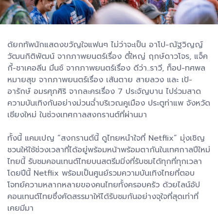
ด้ยกทัพนักแสดงขวัญใจแฟนๆ ไม่ว่าจะเป็น อาโป-ณัฐวิญญ์
วัฒนกิติพัฒน์ จากภาพยนตร์เรื่อง ตี๋ใหญ่ ฤกษ์ดาวโจร, แจ็ค
กี้-ชาเคอลีน มึนช์ จากภาพยนตร์เรื่อง ดีว่า..ราวี, ท็อป-ทศพล
หมายสุข จากภาพยนตร์เรื่อง เส้นตาย สายลวง และ เป้-
อารักษ์ อมรศุภศิริ จากละครเรื่อง 7 ประจัญบาน ไปร่วมสาด
ความบันเทิงกันอย่างม่วนฉ่ำบริเวณคูเมือง ประตูท่าแพ จังหวัด
เชียงใหม่ ในช่วงเทศกาลสงกรานต์ที่ผ่านมา
ทั้งนี้ แคมเปญ “สงกรานต์นี้ ดูไทยหนำใจที่ Netflix” มุ่งเชิญ
ชวนให้ใช้ช่วงเวลาที่ได้อยู่พร้อมหน้าพร้อมตากันในเทศกาลปีใหม่
ไทยนี้ รับชมคอนเทนต์ไทยบนสตรีมมิ่งที่รับชมได้ทุกที่ทุกเวลา
โดยปีนี้ Netflix พร้อมเป็นศูนย์รวมความบันเทิงไทยที่ตอบ
โจทย์ความหลากหลายของคนไทยทั้งครอบครัว ด้วยไลน์อัป
คอนเทนต์ไทยซึ่งคัดสรรมาให้ได้รับชมกันอย่างจุใจที่สุดเท่าที่
เคยมีมา