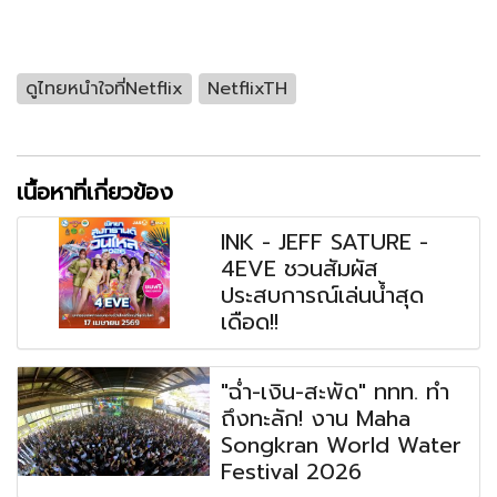
ดูไทยหนำใจที่Netflix
NetflixTH
เนื้อหาที่เกี่ยวข้อง
INK - JEFF SATURE -
4EVE ชวนสัมผัส
ประสบการณ์เล่นน้ำสุด
เดือด!!
"ฉ่ำ-เงิน-สะพัด" ททท. ทำ
ถึงทะลัก! งาน Maha
Songkran World Water
Festival 2026