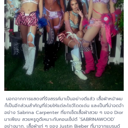
นอกจากการแสดงที่รังสรรค์มาเป็นอย่างดีแล้ว เสื้อผ้าหน้าผม
ก็เป็นอีกส่วนสำคัญที่ช่วยให้แต่ละโชว์โดดเด่น และเป็นที่น่าจดจำ
อย่าง Sabrina Carpenter ที่ยกเซ็ตเสื้อผ้าสวย ๆ ของ Dior
มาเพียบ สวยหรูดูดีเหมาะกับคอนเซ็ปต์ ‘SABRINAWOOD’
อย่างมาก, เสื้อผ้าเท่ ๆ ของ Justin Bieber ที่มาจากแบรนด์