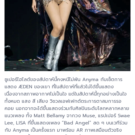
ซูเปอร์ไฮไลต์ของสัปดาห์นี้คงหนีไม่พ้น Anyma กับเซ็ตการ
แสดง ÆDEN ของเขา ที่ในสัปดาห์ที่แล้วไม่ได้ขึ้นแสดง
เนื่องจากสภาพอากาศไม่เป็นใจ แต่ในสัปดาห์นี้ทุกอย่างเป็นใจ
ทั้งหมด แสง สี เสียง วิชวลเอฟเฟกต์ตระการตาสมการรอ
คอย นอกจากจะได้ขึ้นแสดงร่วมกับศิลปินระดับโลกหลากหลาย
แนวเพลง ทั้ง Matt Bellamy จากวง Muse, แรปเปอร์ Swae
Lee, LISA ที่ขึ้นแสดงเพลง “Bad Angel” สด ๆ บนเวทีร่วม
กับ Anyma เป็นครั้งแรก มาพร้อม AR ภาพเสมือนตัวจริง