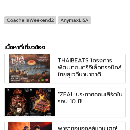
CoachellaWeekend2
AnymaxLISA
เนื้อหาที่เกี่ยวข้อง
THAIBEATS โครงการ
พัฒนาดนตรีอิเล็กทรอนิกส์
ไทยสู่เวทีนานาชาติ
"ZEAL ประกาศคอนเสิร์ตใน
รอบ 10 ปี!
พารากอนฮอลล์แทบแตก!