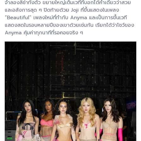
จำลองลิซ่าทั้งตัว ขยายใหญ่เต็มเวทีที่บอกได้คำเดียวว่าสวย
และอลังการสุด ๆ ปิดท้ายด้วย Joji ที่ขึ้นแสดงในเพลง
“Beautiful” เพลงใหม่ที่ทำกับ Anyma และเป็นการขึ้นเวที
แสดงสดในรอบหลายปีของเขาด้วยเช่นกัน เรียกได้ว่าโชว์ของ
Anyma คุ้มค่าทุกนาทีที่รอคอยจริง ๆ