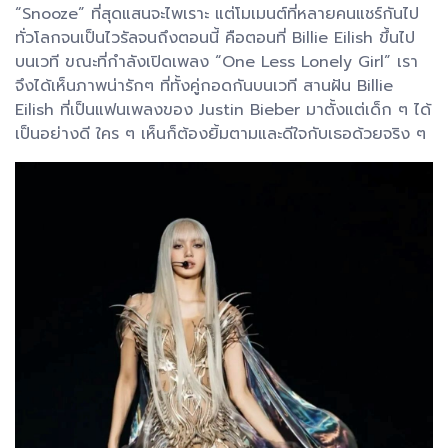
“Snooze” ที่สุดแสนจะไพเราะ แต่โมเมนต์ที่หลายคนแชร์กันไป
ทั่วโลกจนเป็นไวรัลจนถึงตอนนี้ คือตอนที่ Billie Eilish ขึ้นไป
บนเวที ขณะที่กำลังเปิดเพลง “One Less Lonely Girl” เรา
จึงได้เห็นภาพน่ารักๆ ที่ทั้งคู่กอดกันบนเวที สานฝัน Billie
Eilish ที่เป็นแฟนเพลงของ Justin Bieber มาตั้งแต่เด็ก ๆ ได้
เป็นอย่างดี ใคร ๆ เห็นก็ต้องยิ้มตามและดีใจกับเธอด้วยจริง ๆ