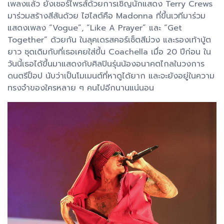
เพลงแล้ว ยังเซอร์ไพรส์ด้วยการเชิญนักแสดง Terry Crews
มาร่วมสร้างสีสันด้วย ไฮไลต์คือ Madonna ที่ขึ้นเวทีมาร่วม
แสดงเพลง “Vogue”, “Like A Prayer” และ “Get
Together” ด้วยกัน ในลุคเดรสคอร์เซ็ตสีม่วง และรองเท้าบู้ต
ยาว ชุดเดิมกับที่เธอเคยใส่ขึ้น Coachella เมื่อ 20 ปีก่อน ใน
วันนี้เธอได้ขึ้นมาแสดงกับศิลปินรุ่นน้องอนาคตไกลในวงการ
ดนตรีป็อป นับว่าเป็นโมเมนต์ที่หาดูได้ยาก และจะยังอยู่ในความ
ทรงจำของใครหลาย ๆ คนไปอีกนานแน่นอน