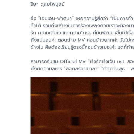
ริยา ดุลยไพบูลย์
ซึ่ง “เอินเอิน-ฟาติมา” เผยความรู้สึกว่า “เป็นการ
ทำได้ รวมถึงเสียงในการร้องเพลงด้วยเราจะต้องมาเป
รัก ความเสียใจ และความโกรธ ที่มันพัฒนาขึ้นไปเรื่
ถึงแน่นอนค่ะ ตอนถ่าย MV ค่อนข้างยากค่ะ มันไม่
ข้างใน คือต้องเรียนรู้ตรงนี้ค่อนข้างเยอะค่ะ แต่ก็ท
สามารถรับชม Official MV “ยิ่งรักยิ่งเจ็บ ost
ถึงติดตามละคร “สอดสร้อยมาลา” ได้ทุกวันพุธ - พฤ