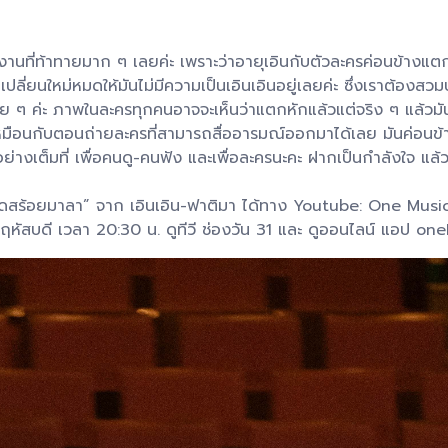
ทำงานที่ท้าทายมาก ๆ เลยค่ะ เพราะว่าอายุเอินกับตัวละครค่อนข้างแตก
ลี่ยนใหม่หมดให้มันไม่มีความเป็นเอินเอินอยู่เลยค่ะ ซึ่งเราต้องส
อย ๆ ค่ะ ภาพในละครทุกคนอาจจะเห็นว่าแตกหักแล้วแต่จริง ๆ แล้วมัน
เหมือนกับตอนถ่ายละครที่สามารถสื่ออารมณ์ออกมาได้เลย มันค่อนข
ำอย่างเต็มที่ เพื่อคนดู-คนฟัง และเพื่อละครนะคะ ฝากเป็นกำลังใจ แล้
. สอดสร้อยมาลา” จาก เอินเอิน-ฟาติมา ได้ทาง Youtube: One Mus
หัสบดี เวลา 20:30 น. ดูทีวี ช่องวัน 31 และ ดูออนไลน์ แอป on