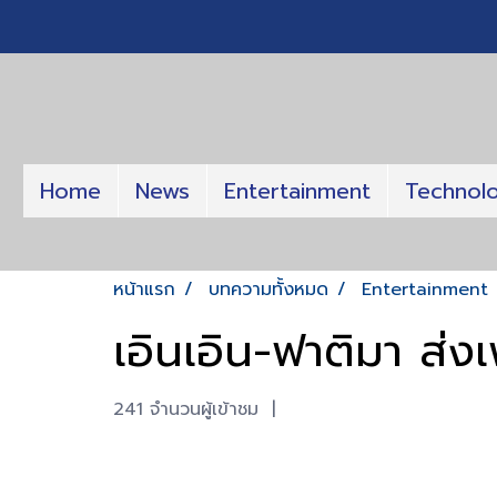
Home
News
Entertainment
Technol
หน้าแรก
บทความทั้งหมด
Entertainment
เอินเอิน-ฟาติมา ส่งเ
241 จำนวนผู้เข้าชม
|