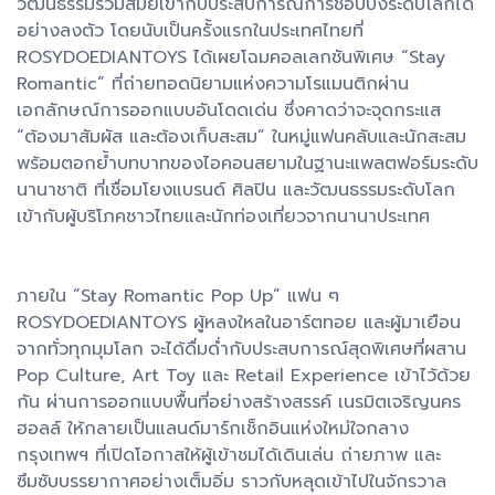
วัฒนธรรมร่วมสมัยเข้ากับประสบการณ์การช็อปปิ้งระดับโลกได้
อย่างลงตัว โดยนับเป็นครั้งแรกในประเทศไทยที่
ROSYDOEDIANTOYS ได้เผยโฉมคอลเลกชันพิเศษ “Stay
Romantic” ที่ถ่ายทอดนิยามแห่งความโรแมนติกผ่าน
เอกลักษณ์การออกแบบอันโดดเด่น ซึ่งคาดว่าจะจุดกระแส
“ต้องมาสัมผัส และต้องเก็บสะสม” ในหมู่แฟนคลับและนักสะสม
พร้อมตอกย้ำบทบาทของไอคอนสยามในฐานะแพลตฟอร์มระดับ
นานาชาติ ที่เชื่อมโยงแบรนด์ ศิลปิน และวัฒนธรรมระดับโลก
เข้ากับผู้บริโภคชาวไทยและนักท่องเที่ยวจากนานาประเทศ
ภายใน “Stay Romantic Pop Up” แฟน ๆ
ROSYDOEDIANTOYS ผู้หลงใหลในอาร์ตทอย และผู้มาเยือน
จากทั่วทุกมุมโลก จะได้ดื่มด่ำกับประสบการณ์สุดพิเศษที่ผสาน
Pop Culture, Art Toy และ Retail Experience เข้าไว้ด้วย
กัน ผ่านการออกแบบพื้นที่อย่างสร้างสรรค์ เนรมิตเจริญนคร
ฮอลล์ ให้กลายเป็นแลนด์มาร์กเช็กอินแห่งใหม่ใจกลาง
กรุงเทพฯ ที่เปิดโอกาสให้ผู้เข้าชมได้เดินเล่น ถ่ายภาพ และ
ซึมซับบรรยากาศอย่างเต็มอิ่ม ราวกับหลุดเข้าไปในจักรวาล