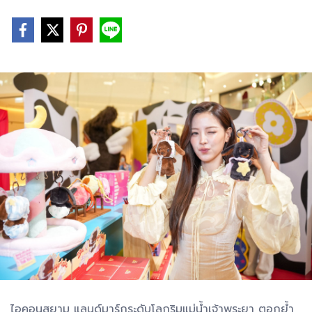
ไอคอนสยาม แลนด์มาร์กระดับโลกริมแม่น้ำเจ้าพระยา ตอกย้ำ