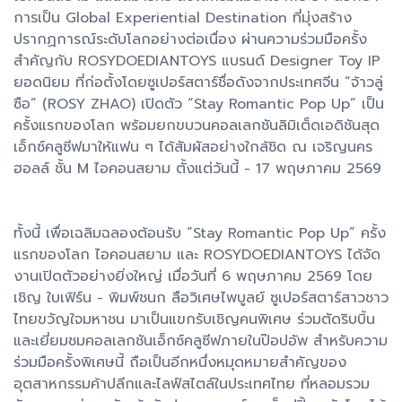
การเป็น Global Experiential Destination ที่มุ่งสร้าง
ปรากฏการณ์ระดับโลกอย่างต่อเนื่อง ผ่านความร่วมมือครั้ง
สำคัญกับ ROSYDOEDIANTOYS แบรนด์ Designer Toy IP
ยอดนิยม ที่ก่อตั้งโดยซูเปอร์สตาร์ชื่อดังจากประเทศจีน “จ้าวลู่
ซือ” (ROSY ZHAO) เปิดตัว “Stay Romantic Pop Up” เป็น
ครั้งแรกของโลก พร้อมยกขบวนคอลเลกชันลิมิเต็ดเอดิชันสุด
เอ็กซ์คลูซีฟมาให้แฟน ๆ ได้สัมผัสอย่างใกล้ชิด ณ เจริญนคร
ฮอลล์ ชั้น M ไอคอนสยาม ตั้งแต่วันนี้ - 17 พฤษภาคม 2569
ทั้งนี้ เพื่อเฉลิมฉลองต้อนรับ “Stay Romantic Pop Up” ครั้ง
แรกของโลก ไอคอนสยาม และ ROSYDOEDIANTOYS ได้จัด
งานเปิดตัวอย่างยิ่งใหญ่ เมื่อวันที่ 6 พฤษภาคม 2569 โดย
เชิญ ใบเฟิร์น - พิมพ์ชนก ลือวิเศษไพบูลย์ ซูเปอร์สตาร์สาวชาว
ไทยขวัญใจมหาชน มาเป็นแขกรับเชิญคนพิเศษ ร่วมตัดริบบิ้น
และเยี่ยมชมคอลเลกชันเอ็กซ์คลูซีฟภายในป๊อปอัพ สำหรับความ
ร่วมมือครั้งพิเศษนี้ ถือเป็นอีกหนึ่งหมุดหมายสำคัญของ
อุตสาหกรรมค้าปลีกและไลฟ์สไตล์ในประเทศไทย ที่หลอมรวม