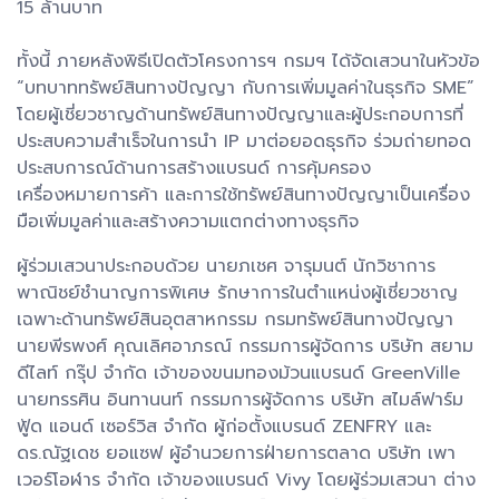
15 ล้านบาท
ทั้งนี้ ภายหลังพิธีเปิดตัวโครงการฯ กรมฯ ได้จัดเสวนาในหัวข้อ
“บทบาททรัพย์สินทางปัญญา กับการเพิ่มมูลค่าในธุรกิจ SME”
โดยผู้เชี่ยวชาญด้านทรัพย์สินทางปัญญาและผู้ประกอบการที่
ประสบความสำเร็จในการนำ IP มาต่อยอดธุรกิจ ร่วมถ่ายทอด
ประสบการณ์ด้านการสร้างแบรนด์ การคุ้มครอง
เครื่องหมายการค้า และการใช้ทรัพย์สินทางปัญญาเป็นเครื่อง
มือเพิ่มมูลค่าและสร้างความแตกต่างทางธุรกิจ
ผู้ร่วมเสวนาประกอบด้วย นายภเชศ จารุมนต์ นักวิชาการ
พาณิชย์ชำนาญการพิเศษ รักษาการในตำแหน่งผู้เชี่ยวชาญ
เฉพาะด้านทรัพย์สินอุตสาหกรรม กรมทรัพย์สินทางปัญญา
นายพีรพงศ์ คุณเลิศอาภรณ์ กรรมการผู้จัดการ บริษัท สยาม
ดีไลท์ กรุ๊ป จำกัด เจ้าของขนมทองม้วนแบรนด์ GreenVille
นายทรรศิน อินทานนท์ กรรมการผู้จัดการ บริษัท สไมล์ฟาร์ม
ฟู้ด แอนด์ เซอร์วิส จำกัด ผู้ก่อตั้งแบรนด์ ZENFRY และ
ดร.ณัฐเดช ยอแซฟ ผู้อำนวยการฝ่ายการตลาด บริษัท เพา
เวอร์โอฬาร จำกัด เจ้าของแบรนด์ Vivy โดยผู้ร่วมเสวนา ต่าง