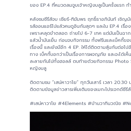
ของ EP.4 ที่หมวดลมจูบเจ้าหญิงบลูเป็นครั้งแรก 
หลังชมซีรีส์จบ เชียร์-ฑิฆัมพร ฤทธิ์ธาอภินันท์ เชิญ
รส์ออนแอร์ไปแล้วคนดูอินกันสุดๆ และใน EP.4 เรื่องร
เพราะหลุดขำตลอด ถ่ายไป 6-7 เทค แต่มันเป็นฉากที่น
แล้วน้ำมันเย็น ก่อนจบกิจกรรม ทั้งฟรีนและเบ็คกี้
เรื่องนี้ และยังมีอีก 4 EP. ให้ได้ติดตามลุ้นกันต่อไ
ทาง เบ็คกี้บอกว่าเป็นเรื่องการผจญภัย และจะได้เห็
ละลายกันไปทั้งฮอลล์ ตบท้ายด้วยกิจกรรม Photo S
หญิงบลู
ติดตามชม “เสน่หาวาโย” ทุกวันเสาร์ เวลา 20.30 น
ติดตามข้อมูลข่าวสารเพิ่มเติมของเมกะโปรเจกต์ซี
#เสน่หาวาโย #4Elements #บ้านวาทินวณิช #N