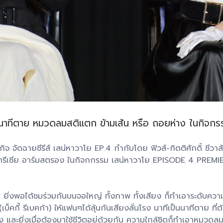
ีเป็นนาทีตาย หมวดลมสติแตก ข้ามเส้น หรือ ถอยห่าง ในกิ
กิจ จัดฉายซีรีส์ เสน่หาวาโย EP.4 กำกับโดย ฟิวส์-กิตติศักดิ์ ชีว
า แพทรีเซีย อาร์มสตรอง ในกิจกกรรม เสน่หาวาโย EPISODE 4 PREMIE
.4 ยิ่งพอได้ชมร่วมกันบนจอใหญ่ ทั้งภาพ ทั้งเสียง ก็ทำเอาระดับค
คกี้ รีเบคก้า) ให้แฟนๆได้ลุ้นกันเสียงลั่นโรง นาทีเป็นนาทีตาย ที่ต
่าง และยิ่งเมื่อต้องมาใช้ชีวิตอยู่ด้วยกัน ความใกล้ชิดก็ทำเอาหมว