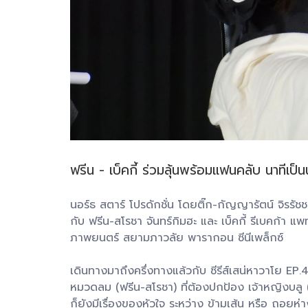
ฟรีน - เบ็คกี้ ร่วมลุ้นพร้อมแฟนคลับ นาท
นอร์ธ สตาร์ โปรดักชั่น โดยติ๊ก-กัญญารัตน์ จิรรัชช
กับ ฟรีน-สโรชา จันทร์กิมฮะ และ เบ็คกี้ รีเบคก้
ภาพยนตร์ สยามภาวลัย พารากอน ซีนีเพล็กซ์
เดินทางมาถึงครึ่งทางแล้วกับ ซีรีส์เสน่หาวาโย EP
หมวดลม (ฟรีน-สโรชา) ที่ต้องปกป้อง เจ้าหญิงบลู (เบ็
ก็ยังมีเรื่องของหัวใจ ระหว่าง ข้ามเส้น หรือ ถอยห