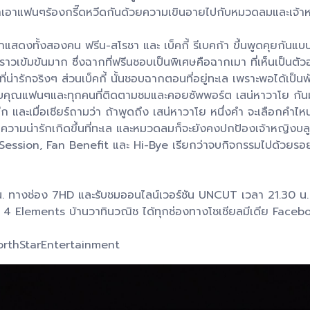
ทำเอาแฟนๆร้องกรี๊ดหวีดกันด้วยความเขินอายไปกับหมวดลมและเจ้า
นักแสดงทั้งสองคน ฟรีน-สโรชา และ เบ็คกี้ รีเบคก้า ขึ้นพูดคุยกันแบบ
าวเข้มข้นมาก ซึ่งฉากที่ฟรีนชอบเป็นพิเศษคือฉากเมา ที่เห็นเป็นตัวอย
่ารักจริงๆ ส่วนเบ็คกี้ นั้นชอบฉากตอนที่อยู่ทะเล เพราะพอได้เป็น
ขอบคุณแฟนๆและทุกคนที่ติดตามชมและคอยซัพพอร์ต เสน่หาวาโย กันมาอย
ปอีก และเมื่อเชียร์ถามว่า ถ้าพูดถึง เสน่หาวาโย หนึ่งคำ จะเลือกคำไหน
นความน่ารักเกิดขึ้นที่ทะเล และหมวดลมก็จะยังคงปกป้องเจ้าหญิงบลู
ession, Fan Benefit และ Hi-Bye เรียกว่าจบกิจกรรมไปด้วยรอยยิ้
. ทางช่อง 7HD และรับชมออนไลน์เวอร์ชัน UNCUT เวลา 21.30 น. บน
รีส์ 4 Elements บ้านวาทินวณิช ได้ทุกช่องทางโซเชียลมีเดีย Fa
orthStarEntertainment