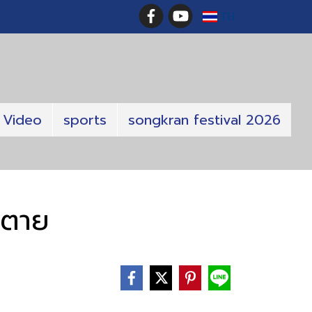
TH
Video
sports
songkran festival 2026
ทีตาย