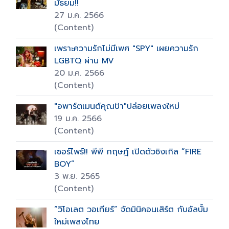
มัธยม!!
27 ม.ค. 2566
(Content)
เพราะความรักไม่มีเพศ "SPY" เผยความรัก
LGBTQ ผ่าน MV
20 ม.ค. 2566
(Content)
"อพาร์ตเมนต์คุณป้า"ปล่อยเพลงใหม่
19 ม.ค. 2566
(Content)
เซอร์ไพร์!! พีพี กฤษฎ์​ เปิดตัวซิงเกิล “FIRE
BOY”
3 พ.ย. 2565
(Content)
“วิโอเลต วอเทียร์” จัดมินิคอนเสิร์ต กับอัลบั้ม
ใหม่เพลงไทย