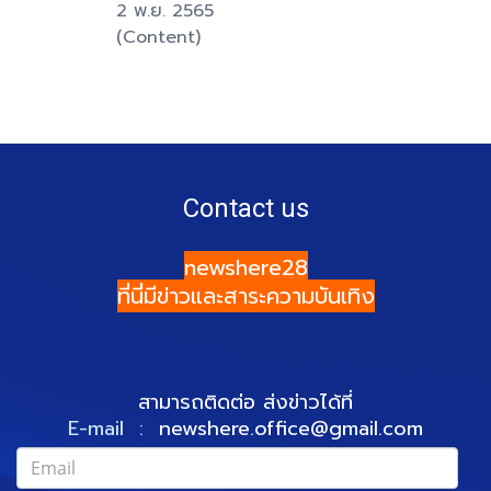
2 พ.ย. 2565
(Content)
Contact us
newshere28
ที่นี่มีข่าวและสาระความบันเทิง
สามารถติดต่อ ส่งข่าวได้ที่
E-mail :
newshere.office@gmail.com