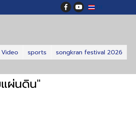
TH
Video
sports
songkran festival 2026
แผ่นดิน"