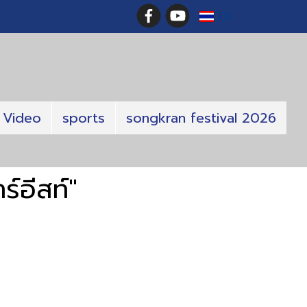
TH
Video
sports
songkran festival 2026
์อีสท์"