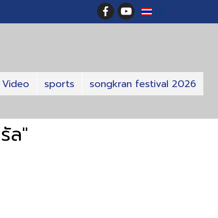
TH
Video
sports
songkran festival 2026
รัล"