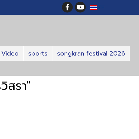
TH
Video
sports
songkran festival 2026
วิสรา"