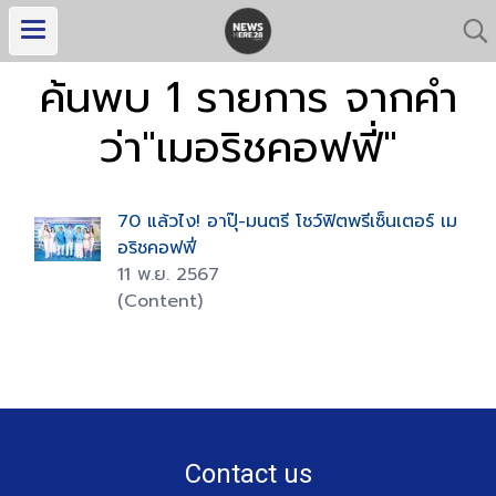
ค้นพบ 1 รายการ จากคำ
ว่า"เมอริชคอฟฟี่"
70 แล้วไง! อาปุ๊-มนตรี โชว์ฟิตพรีเซ็นเตอร์ เม
อริชคอฟฟี่
11 พ.ย. 2567
(Content)
Contact us