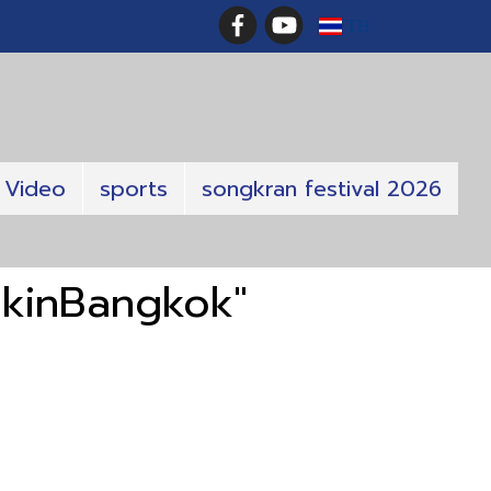
TH
Video
sports
songkran festival 2026
okinBangkok"