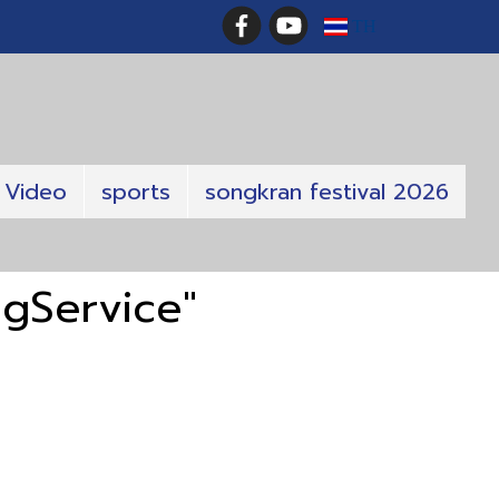
TH
Video
sports
songkran festival 2026
ngService"