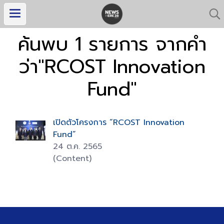
ค้นพบ 1 รายการ จากคำ
ว่า"RCOST Innovation
Fund"
เปิดตัวโครงการ “RCOST Innovation
Fund”
24 ต.ค. 2565
(Content)