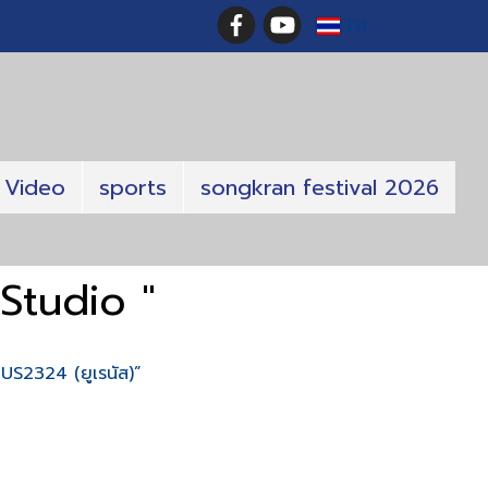
TH
Video
sports
songkran festival 2026
Studio "
NUS2324 (ยูเรนัส)”