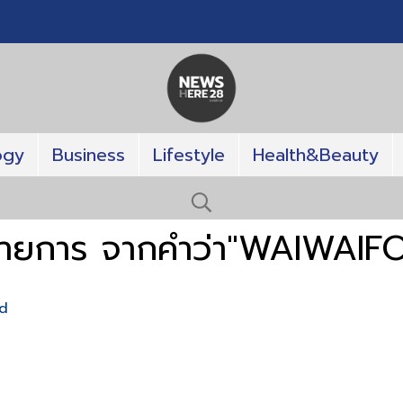
ogy
Business
Lifestyle
Health&Beauty
รายการ จากคำว่า"WAIWAI
nd