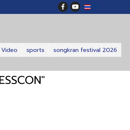
TH
Video
sports
songkran festival 2026
RESSCON"