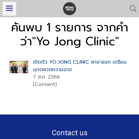
ค้นพบ 1 รายการ จากคำ
ว่า"Yo Jong Clinic"
เปิดตัว YO JONG CLINIC สาขาแรก เตรียม
บุกตลาดความงาม
7 ส.ค. 2566
(Content)
Contact us