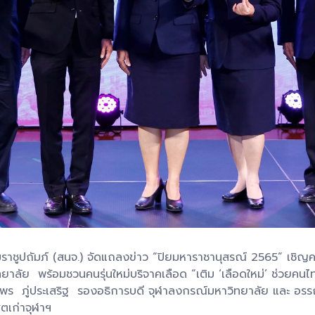
ราชูปถัมภ์ (สนจ.) จัดแถลงข่าว “ปิยมหาราชานุสรณ์ 2565” เชิ
ลัย พร้อมชวนคนรุ่นใหม่บริจาคเลือด “เติม ‘เลือดใหม่’ ช่วยคนไท
ัยพร ภู่ประเสริฐ รองอธิการบดี จุฬาลงกรณ์มหาวิทยาลัย และ อ
ตเก่าจุฬาฯ