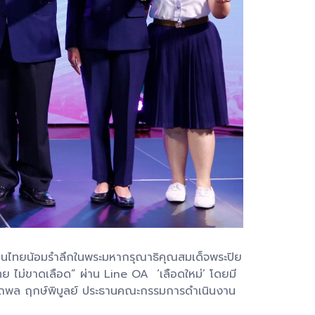
ญคนไทยน้อมรำลึกในพระมหากรุณาธิคุณสมเด็จพระปิย
ย ไม่ขาดเลือด” ผ่าน Line OA ‘เลือดใหม่’ โดยมี
รรถพล ฤกษ์พิบูลย์ ประธานคณะกรรมการดำเนินงาน