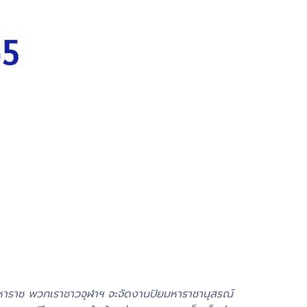
ิยมหาราช พวกเราชาวจุฬาฯ จะจัดงานปิยมหาราชานุสรณ์