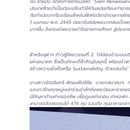
ขึ้น โดยปีนี้ จัดขึ้นภายใต้แนวคิด “Siam Renaiss
ประเทศไทยจำเป็นต้องปรับตัวให้ทันสมัยเทียบเท่าอ
ถือกำเนิดจากโรงเรียนสำหรับฝึกหัดวิชาข้าราชการฝ่า
1 เมษายน พ.ศ. 2445 ต่อมาในสมัยพระบาทสมเด็จพระ
มากขึ้น จึงทรงมีพระราชดำริขยายการศึกษา สู่ประชาชน
สำหรับจุฬาฯ ก้าวสู่ปีศตวรรษที่ 2 ได้น้อมนำระบบบ
แห่งอนาคต ซึ่งเป็นทักษะที่สำคัญในยุคนี้ พร้อมน
สร้างความยั่งยืนหรือ Sustainability ด้วยเช่นกัน”
นางสาวอัจฉรินทร์ พัฒนพันธ์ชัย นายกสมาคมฯ ก
และชาวไทยทุกหมู่เหล่าร่วมรำลึกถึงพระปิยมหาราชพระผู
มีปัญหาด้านค่าครองชีพ เพื่อดูแลค่าเทอม ค่าหอพัก อุ
สามารถจัดสรรทุนได้ 476 ทุน รวมถึง ทุนอาหารกลางวั