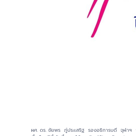
ผศ. ดร. ชัยพร ภู่ประเสริฐ รองอธิการบดี จุฬาฯ ก