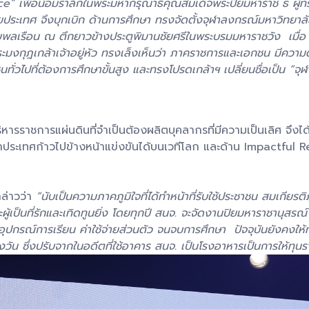
ance” เพื่อน้อมรำลึกในพระมหากรุณาธิคุณสมเด็จพระปิยมหาราช ธ ผู้
ารยประเทศ จึงบุกเบิก ด้านการศึกษา ทรงจัดตั้งจุฬาลงกรณ์มหาวิทย
ยพลเรือน ณ ตึกยาวข้างประตูพิมานชัยศรีในพระบรมมหาราชวัง เมื่อ พ.
มงกุฎเกล้าเจ้าอยู่หัว ทรงเล็งเห็นว่า ภาคราชการและเอกชน มีควา
ทั่วไปที่ต้องการศึกษาขั้นสูง และทรงโปรดเกล้าฯ เปลี่ยนชื่อเป็น “
ริหารราชการแผ่นดินที่จำเป็นต้องผลิตบุคลากรที่มีความเป็นเลิศ จึ
ำพาประเทศก้าวไปข้างหน้าแข่งขันได้บนเวทีโลก และด้าน Impactful 
ล่าวว่า
“นับเป็นความภาคภูมิใจที่ได้ทำหน้าที่รับใช้ประชาชน สมเกียร
้เป็นที่รักและเทิดทูนยิ่ง โดยทุกปี สนจ. จะจัดงานปิยมหาราชานุสรณ์
ปกรณ์การเรียน ค่าใช้จ่ายส่วนตัว จนจบการศึกษา ปัจจุบันยังคงให้ทุนมา
น ซึ่งปรับจากในอดีตที่ใช้อาคาร สนจ. เป็นโรงอาหารเป็นการให้ทุนร