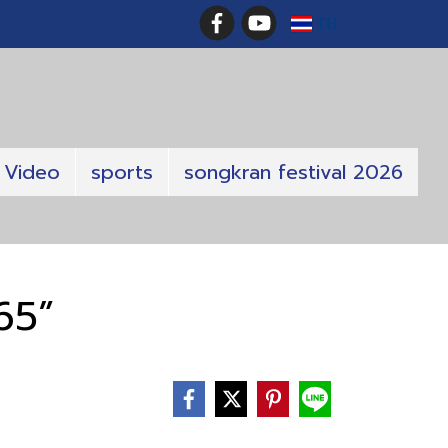
TH
Video
sports
songkran festival 2026
65”