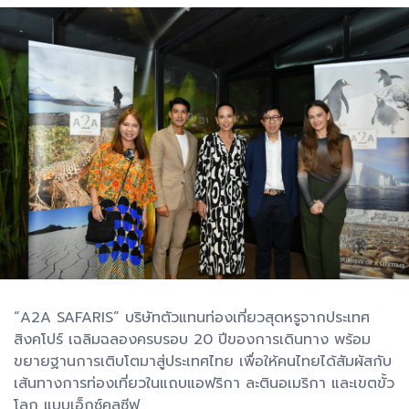
“A2A SAFARIS” บริษัทตัวแทนท่องเที่ยวสุดหรูจากประเทศ
สิงคโปร์ เฉลิมฉลองครบรอบ 20 ปีของการเดินทาง พร้อม
ขยายฐานการเติบโตมาสู่ประเทศไทย เพื่อให้คนไทยได้สัมผัสกับ
เส้นทางการท่องเที่ยวในแถบแอฟริกา ละตินอเมริกา และเขตขั้ว
โลก แบบเอ็กซ์คูลซีฟ