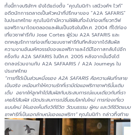
ทั้งนี้ทางบริษัทฯ ยังได้แต่งตั้ง “คุณโมนิก้า เสนีวงศ์ฯ ไวท์”
อดีตนักการตลาดเป็นหัวหน้าที่ปรึกษาของ “A2A SAFARIS”
ในประเทศไทย คุณโมนิก้ามีความใฝ่ฝันที่จะไปท่องเที่ยวทวีฟ
แอฟริกามาโดยตลอดและฝันเป็นจริงในปีค.ศ. 2004 ที่ได้ท่อง
เที่ยวซาฟารีกับ Jose Cortes ผู้ร่วม A2A SAFARIS และ
ตกหลุมรักการท่องเที่ยวแบบซาฟารีทันทีหลังจากได้สัมผัส
ความงามอันมหัศจรรย์ของแอฟริกาและได้มีโอกาสกลับไปอีก
ครั้งกับ A2A SAFARIS ในปีค.ศ. 2005 หลังจากนั้นจึงได้
ตกลงร่วมงานกับ A2A SAFAARIS / A2A Journeys ใน
ประเทศไทย
“
การที่ได้เป็นส่วนหนึ่งของ A2A SAFARIS คือความฝันที่กลาย
เป็นจริง เหมือนทำให้ความรักที่เรามีต่อแอฟริกาซาฟารีนั้นเติม
เต็ม อยากให้ลูกค้าได้สัมผัสกับประสบการณ์แบบเดียวกับที่เรา
เคยได้สัมผัส เปิดประสบการณ์ชื่นชมโลกใบใหม่ การท่องเที่ยว
แบบใหม่ ให้มองเห็นถึงวิถีชีวิต วัฒนธรรม ผู้คน และวิถีชีวิตแบบ
ซาฟารีที่เป็นเอกลักษณ์ของแอฟริกา”
คุณโมนิก้า กล่าวทิ้งท้าย