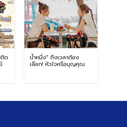
นติด
น้ำหนึ่ง" ถึงเวลาต้อง
์
เลือก! หัวใจหรือบุญคุณ